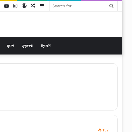
ok
tter
LinkedIn
YouTube
Instagram
Log
Random
Sidebar
Search
In
Article
for
ভ্রমণ
মুক্তকথা
ফ্রি ছবি
152