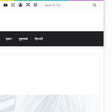
ok
tter
LinkedIn
YouTube
Instagram
Log
Random
Sidebar
Search
In
Article
for
ভ্রমণ
মুক্তকথা
ফ্রি ছবি