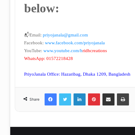
below:
📬Email:
priyojanala@gmail.com
Facebook:
www.facebook.com/
priyojanala
YouTube:
www.youtube.com/h
ridhcreations
WhatsApp: 01572218428
PriyoJanala Office: Hazaribag, Dhaka 1209, Bangladesh
Facebook
Twitter
LinkedIn
Pinterest
Share via Email
Print
Share