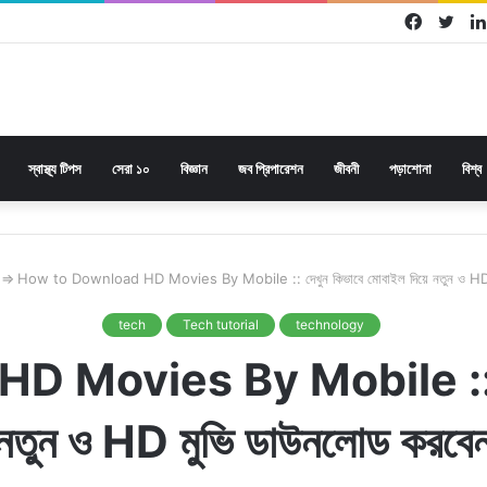
Facebo
Twi
স্বাস্থ্য টিপস
সেরা ১০
বিজ্ঞান
জব প্রিপারেশন
জীবনী
পড়াশোনা
বিশ্ব
⇒
How to Download HD Movies By Mobile :: দেখুন কিভাবে মোবাইল দিয়ে নতুন ও HD 
tech
Tech tutorial
technology
Movies By Mobile :: দেখুন
নতুন ও HD মুভি ডাউনলোড করবে