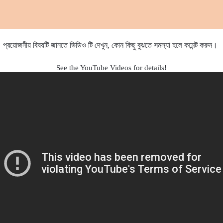
প্রয়োজনীয় বিষয়টি জানতে ভিডিও টি দেখুন
,
কোন কিছু বুঝতে সমস্যা হলে কমেন্ট করুন।
See the YouTube Videos for details!