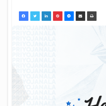
Facebook
Twitter
LinkedIn
Pinterest
Messenger
Share via Email
Print