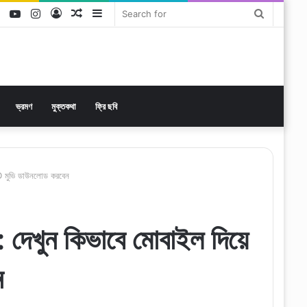
ok
tter
LinkedIn
YouTube
Instagram
Log
Random
Sidebar
Search
In
Article
for
ভ্রমণ
মুক্তকথা
ফ্রি ছবি
মুভি ডাউনলোড করবেন
 কিভাবে মোবাইল দিয়ে
ন