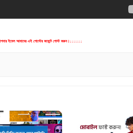
আপনার ইমেল আমাদের এই পোস্টের কমেন্টে পোস্ট করুন।
↓↓↓↓↓↓