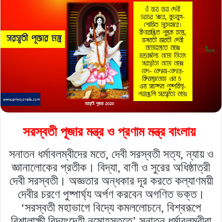
সরস্বতী পূজার মন্ত্র ও প্রণাম মন্ত্র বাংলায়
সনাতন ধর্মাবলম্বীদের মতে
,
দেবী সরস্বতী সত্য
,
ন্যায় ও
জ্ঞানালোকের প্রতীক। বিদ্যা
,
বাণী ও সুরের অধিষ্ঠাত্রী
দেবী সরস্বতী। অজ্ঞতার অন্ধকার দূর করতে কল্যাণময়ী
দেবীর চরণে পুষ্পার্ঘ্য অর্পণ করবেন অগণিত ভক্ত।
‘সরস্বতী মহাভাগে বিদ্যে কমললোচনে
,
বিশ্বরূপে
বিশালাক্ষী বিদ্যংদেহী নমোহস্তুতে’ সনাতন ধর্মাবলম্বীরা