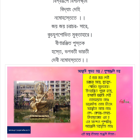
বিশ্বরূপে বিশালক্ষ্মি
বিদ্যাং দেহি
নমোহস্তেতে ।।
জয় জয় চরাচর- সারে,
কুচযুগশোভিত মুক্তাহারে।
বীণারঞ্জিত পুস্তক
হস্তে, ভগবতী ভারতী
দেবী নমোহস্ততে।।