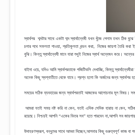
স্বার্থপর
শব্দটার সাথে একটা শব্দ স্বার্থান্বেষী যখন খুঁজে পেলাম তখন ঠিক বু
চলার পথে সফলতা পাওয়া
,
প্রতিকূলতা খন্ডন করা
,
নিজের জায়গা তৈরি করা ইত
বুঝি
।
কিন্তু স্বার্থান্বেষী মানে যারা শুধুই নিজের স্বার্থ অন্বেষন করে
।
অন্যের 
বাইদা ওয়ে
,
যদিও আমি স্বার্থপরতাকে পজিটিভলি দেখাচ্ছি
,
কিম্তু স্বার্থান্বেষীরা
অনেক কিছু স্বপ্নাতীতে থেকে যাবে
।
প্রশ্ন হলো কি অর্জনের জন্য স্বার্থপর হ
সময়ের সঠিক ব্যবহারের জন্য স্বার্থপরতাই আজকের আলোচনার মূল বিষয়
।
সম
আমরা যতই সময় নষ্ট করি না কেন
,
যতই এদিক সেদিক হারায় না কেন
,
সঠিক
রয়েছে
।
নিশ্চয়ই আপনি
“
একের ভিতর সব
”
হতে পারবেন না
,
আপনি সব জায়গায় 
উদাহরণস্বরূপ
,
বন্ধুদের সাথে আড্ডা দিচ্ছেন
,
আপনার কিছু গুরুত্বপূর্ণ কাজ বা