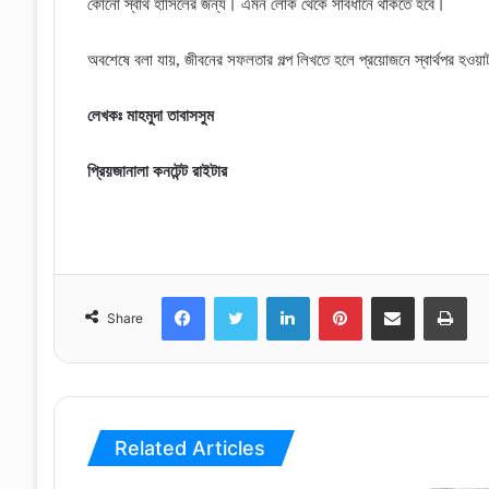
কোনো স্বার্থ হাসিলের জন্য
।
এমন লোক থেকে সাবধানে থাকতে হবে
।
অবশেষে বলা যায়
,
জীবনের সফলতার গল্প লিখতে হলে প্রয়োজনে স্বার্থপর হওয়াটা
লেখকঃ মাহমুদা তাবাসসুম
প্রিয়জানালা কনটেন্ট রাইটার
Facebook
Twitter
LinkedIn
Pinterest
Share via Email
Print
Share
Related Articles