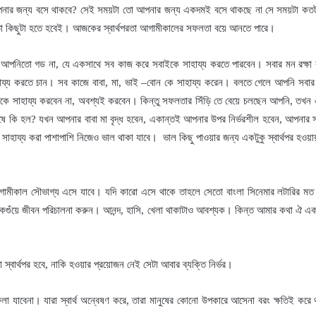
নার জন্য বসে থাকবে
?
সেই সময়টা তো আপনার জন্য একদমই বসে থাকছে না সে সময়টা কতটা স
ো কিছুটা হতে হবেই
।
আজকের স্বার্থপরতা আগামীকালের সফলতা বয়ে আনতে পারে
।
ু আপনিতো গড না
,
যে একসাথে সব কাজ করে সবাইকে সাহায্য করতে পারবেন
।
সবার মন রক্ষা
য্য করতে চান
।
সব কাজে বাবা
,
মা
,
ভাই
–
বোন কে সাহায্য করেন
।
বলতে গেলে আপনি সবার 
কে সাহায্য করবেন না
,
অবশ্যই করবেন
।
কিন্তু সফলতার সিঁড়ি তে বেয়ে চলছেন আপনি
,
তখন 
ষে কি হল
?
যখন আপনার বাবা মা বৃদ্ধ হবেন
,
একান্তই আপনার উপর নির্ভরশীল হবেন
,
আপনার সা
াহায্য করা পাশাপাশি নিজেও ভাল থাকা যাবে
।
ভাল কিছু পাওয়ার জন্য একটুকু স্বার্থপর হওয়া
ামীকাল সৌভাগ্য এসে যাবে
।
যদি কারো এসে থাকে তাহলে সেতো বাংলা সিনেমার লটারির মত
কগুঁয়ে জীবন পরিচালনা করুন
।
আনন্দ
,
হাসি
,
খেলা থাকাটাও আবশ্যক
।
কিন্ত আমার কথা ঐ একট
 স্বার্থপর হবে
,
নাকি হওয়ার প্রয়োজন নেই সেটা আবার ব্যক্তি নির্ভর
।
েলা যাবেনা
।
যারা স্বার্থ অন্বেষণ করে
,
তারা মানুষের কোনো উপকারে আসেনা বরং ক্ষতিই করে 