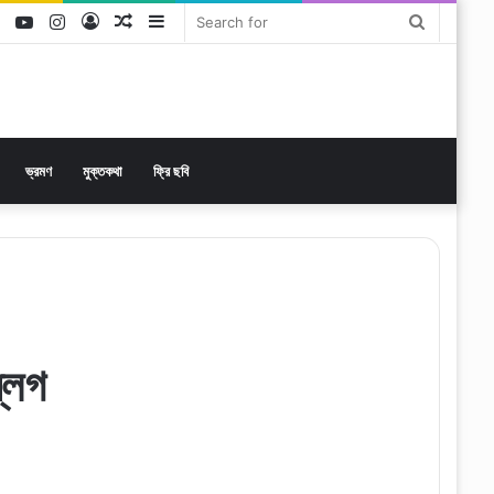
ok
tter
LinkedIn
YouTube
Instagram
Log
Random
Sidebar
Search
In
Article
for
ভ্রমণ
মুক্তকথা
ফ্রি ছবি
ব্লগ