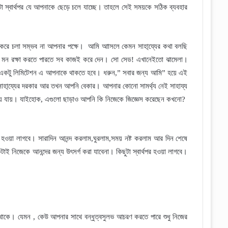
্বার্থপর যে আপনাকে ছেড়ে চলে যাচ্ছে
।
তাহলে সেই সময়কে সঠিক ব্যবহার
 করে চলা সম্ভব না আপনার পক্ষে
।
আমি আাসলে কেমন সাহা্য্যের কথা বলছি
মন রক্ষা করতে পারতে সব কাজই করে দেন
।
সো সেড
!
এখানেইতো ঝামেলা
।
একটু লিমিটেশন এ আপনাকে থাকতে হবে
।
ধরুন
,”
সবার জন্য আমি
”
হয়ে এই
হা্য্যের দরকার
আর তখন আপনি বেকার
।
আপনার কোনো সামর্থ্য নেই সাহায্য
য় যায়
।
যাইহোক
,
এগুলো ছাড়াও আপনি কি নিজেকে জিজ্ঞেস করেছেন কখনো
?
 হওয়া লাগবে
।
সারাদিন আনন্দ করলাম
,
ঘুরলাম
,
সময় নষ্ট করলাম আর দিন শেষে
াই নিজেকে আনন্দের জন্য উৎসর্গ করা যাবেনা
।
কিছুটা স্বার্থপর হওয়া লাগবে
।
থাকে
।
যেমন
,
কেউ আপনার সাথে বন্ধুত্বসুলভ আচরণ করতে পারে শুধু নিজের