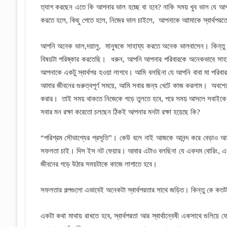
ত্যাগ করছেন এতে কি আপনার
ভাল
হচ্ছে বা হবে
?
নাকি সময় খুব ভাল যে আপ
করতে হলে
,
কিছু পেতে হলে
,
নিজের ভাল চাইলে
,
আপনাকে আামাকে স্বার্থপরত
আপনি অনেক ভাল
,
দয়ালু
,
মানুষকে সাহায্য করতে অনেক ভালবাসেন
।
কিন্ত
বিষয়টা পরিষ্কার করতেছি
।
ধরুন
,
আপনি আপনার পরিবারকে অনেকভাবে সাহা
আপনাকে একটু স্বার্থপর হওয়া লাগবে
।
আমি বলছিনা যে আপনি বাবা মা পরিবার
আমার জীবনের গুরুত্বপূর্ণ সময়ে
,
আমি সবার জন্য খেটে কাজ করলাম
।
অবশে
করার
।
তাই সময় থাকতে নিজেকে গড়ে তুলতে হবে
,
পরে সময় আসলে সবাইকে স
সবার মন রক্ষা করেতো চলছেন ঠিকই আপনার মনটা রক্ষা হয়েছে কি
?
“
পরিশ্রম সৌভাগ্যের প্রসূতি
”
।
কেউ বলে নাই আজকে আনন্দ করে বেড়াও আগ
সফলতা চাই
।
দিস ইস নট ফেয়ার
।
আবার এটাও বলছিনা যে একদম বোরিং
,
এ
জীবনের গড়ে উঠার সময়টাকে কাজে লাগাতে হবে
।
সফলতার গল্পগুলো এভাবেই অনেকটা স্বার্থপরতার সাথে জড়িত
।
কিন্তু কে কতটা
একটা কথা মাথায় রাখতে হবে
,
স্বার্থপরতা আর স্বার্থান্বেষী একসাথে গুলিয়ে ফ