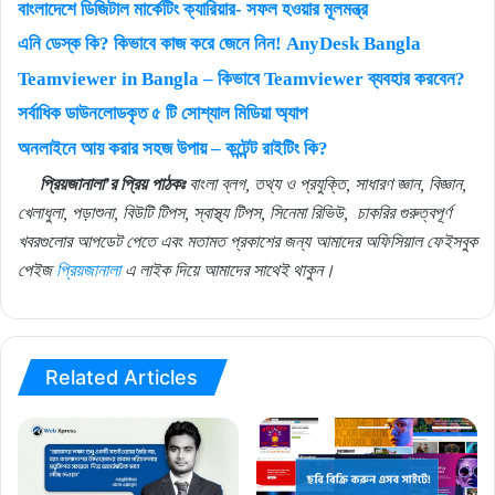
বাংলাদেশে ডিজিটাল মার্কেটিং ক্যারিয়ার- সফল হওয়ার মূলমন্ত্র
এনি ডেস্ক কি? কিভাবে কাজ করে জেনে নিন! AnyDesk Bangla
Teamviewer in Bangla – কিভাবে Teamviewer ব্যবহার করবেন?
সর্বাধিক ডাউনলোডকৃত ৫ টি সোশ্যাল মিডিয়া অ্যাপ
অনলাইনে আয় করার সহজ উপায় – কন্টেন্ট রাইটিং কি?
প্রিয়জানালা’র প্রিয় পাঠকঃ
বাংলা ব্লগ, তথ্য ও প্রযুক্তি, সাধারণ জ্ঞান, বিজ্ঞান,
খেলাধুলা, পড়াশুনা, বিউটি টিপস, স্বাস্থ্য টিপস, সিনেমা রিভিউ,
চাকরির গুরুত্বপূর্ণ
খবরগুলোর আপডেট পেতে এবং মতামত প্রকাশের জন্য আমাদের অফিসিয়াল ফেইসবুক
পেইজ
প্রিয়জানালা
এ লাইক দিয়ে আমাদের সাথেই থাকুন।
Related Articles