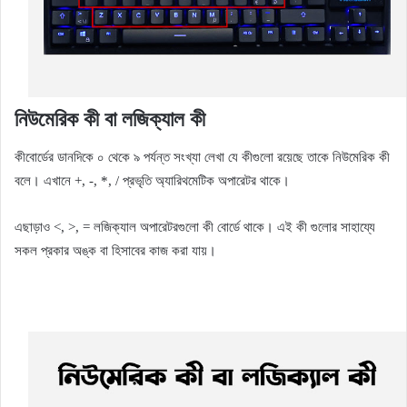
নিউমেরিক কী বা লজিক্যাল কী
কীবোর্ডের ডানদিকে ০ থেকে ৯ পর্যন্ত সংখ্যা লেখা যে কীগুলো রয়েছে তাকে নিউমেরিক কী
বলে। এখানে +, -, *, / প্রভৃতি অ্যারিথমেটিক অপারেটর থাকে।
এছাড়াও <, >, = লজিক্যাল অপারেটরগুলো কী বোর্ডে থাকে। এই কী গুলোর সাহায্যে
সকল প্রকার অঙ্ক বা হিসাবের কাজ করা যায়।