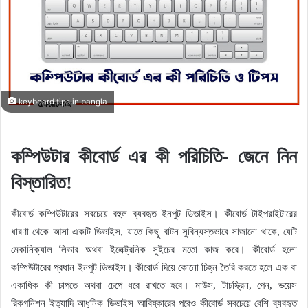
keyboard tips in bangla
কম্পিউটার কীবোর্ড এর কী পরিচিতি- জেনে নিন
বিস্তারিত!
কীবোর্ড কম্পিউটারের সবচেয়ে বহুল ব্যবহৃত ইনপুট ডিভাইস। কীবোর্ড টাইপরাইটারের
ধারণা থেকে আসা একটি ডিভাইস, যাতে কিছু বাটন সুবিন্যস্তভাবে সাজানো থাকে, যেটি
মেকানিক্যাল লিভার অথবা ইলেক্ট্রনিক সুইচের মতো কাজ করে। কীবোর্ড হলো
কম্পিউটারের প্রধান ইনপুট ডিভাইস। কীবোর্ড দিয়ে কোনো চিহ্ন তৈরি করতে হলে এক বা
একাধিক কী চাপতে অথবা চেপে ধরে রাখতে হবে। মাউস, টাচস্ক্রিন, পেন, ভয়েস
রিকগনিশন ইত্যাদি আধুনিক ডিভাইস আবিষ্কারের পরেও কীবোর্ড সবচেয়ে বেশি ব্যবহৃত