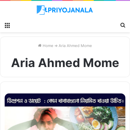
Menu
S
fo
Home
⇒
Aria Ahmed Mome
Aria Ahmed Mome