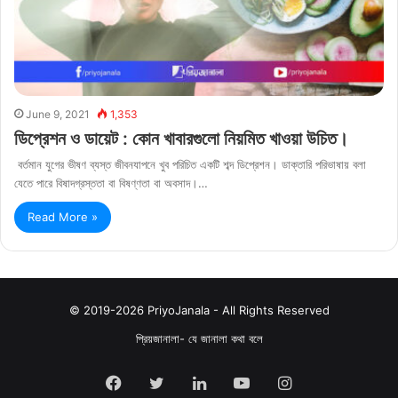
June 9, 2021
1,353
ডিপ্রেশন ও ডায়েট : কোন খাবারগুলো নিয়মিত খাওয়া উচিত।
বর্তমান যুগের ভীষণ ব্যস্ত জীবনযাপনে খুব পরিচিত একটি শব্দ ডিপ্রেশন। ডাক্তারি পরিভাষায় বলা
যেতে পারে বিষাদগ্রস্ততা বা বিষণ্ণতা বা অবসাদ।…
Read More »
© 2019-2026 PriyoJanala - All Rights Reserved
প্রিয়জানালা- যে জানালা কথা বলে
Facebook
Twitter
LinkedIn
YouTube
Instagram