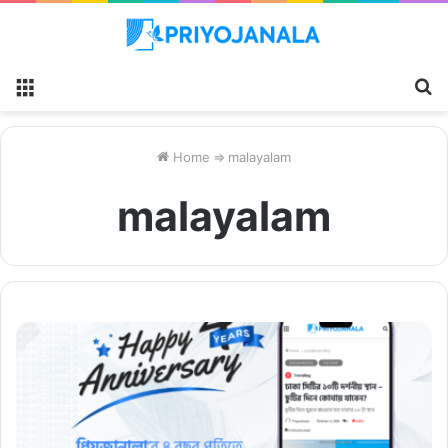
Menu
S
fo
Home
⇒
malayalam
malayalam