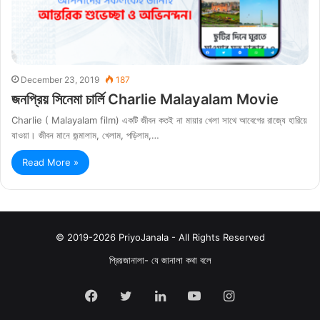
December 23, 2019
187
জনপ্রিয় সিনেমা চার্লি Charlie Malayalam Movie
Charlie ( Malayalam film) একটি জীবন কতই না মায়ার খেলা সাথে আবেগের রাজ্যে হারিয়ে
যাওয়া। জীবন মানে জন্মালাম, খেলাম, পড়িলাম,…
Read More »
© 2019-2026 PriyoJanala - All Rights Reserved
প্রিয়জানালা- যে জানালা কথা বলে
Facebook
Twitter
LinkedIn
YouTube
Instagram