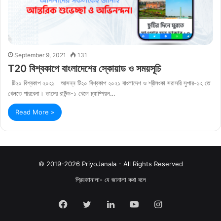
September 9, 2021
131
T20 বিশ্বকাপে বাংলাদেশের স্কোয়াড ও সময়সূচি
টি২০ বিশ্বকাপ ২০২১ আসন্ন টি২০ বিশ্বকাপ ২০২১ বাংলাদেশ ও শ্রীলংকা সরাসরি সুপার-১২ তে
খেলতে পারবেনা। তাদের রাউন্ড-১ খেলে চ্যাম্পিয়ন…
Read More »
© 2019-2026 PriyoJanala - All Rights Reserved
প্রিয়জানালা- যে জানালা কথা বলে
Facebook
Twitter
LinkedIn
YouTube
Instagram