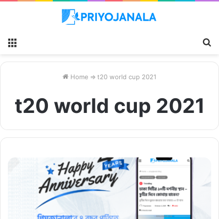
Menu
S
fo
Home
⇒
t20 world cup 2021
t20 world cup 2021