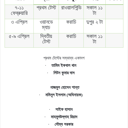
৭-১১
প্রথম টেস্ট
রাওয়ালপিন্ডি
সকাল ১১
ফেব্রুয়ারি
টা
৩ এপ্রিল
ওয়ানডে
করাচি
দুপুর ২ টা
ম্যাচ
৫-৯ এপ্রিল
দ্বিতীয়
করাচি
সকাল ১১
টেস্ট
টা
প্রথম টেস্টের সম্ভাব্য একাদশ
·
তামিম ইকবাল খান
·
লিটন কুমার দাস
নাজমুল হোসেন শান্ত
·
মমিনুল ইসলাম
(
অধিনায়ক
)
·
সাইফ
হাসান
·
মাহমুদউল্লাহ রিয়াদ
·
সৌম্য সরকার