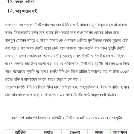
রুবেল হোসেন
আবু
জায়েদ
রাহী
বাংলাদেশ দল গত ৫ টেস্টে পরাজয়ের রেকর্ড নিয়ে মাঠে নামবে। মুশফিকুর রহিম না থাকায়
দলের মিডলঅর্ডার দুর্বল মনে করছে বিশেষজ্ঞরা তবে বাংলাদেশের কোচের ভাষ্য মতে
নাজমুল হোসেন শান্ত ও সাইফ হাসান কে একাদশে খেলিয়ে মুশফিকের অভাব পূরনের চেষ্টা
করা হবে। গত ভারত টেস্টে দলের কেউ ভাল সাফল্য লাভ করেনি যার দরুন দুইটি টেস্টে
বাংলাদেশ দলের লজ্জাজনক পরাজয় ঘটে। যেহেতু ভারত টেস্টে তামিম ইকবাল খান ছিলেন
না সে ক্ষেত্রে তার উপর ভরসা করা যায় যে পাকিস্তান টেস্টে তার ব্যাটিং সাফল্য এনে দিবে
সাথে পরাজয়ের গ্লানি দূর হবে। চলতি বিসিএল লিগে তামিম ইকবালের হার না মানা ৩৩৬*
রানের ইনিংস বাংলাদেশ দলকে জয়ের প্রেরণা জোগাবে।
এছারাও চলতি বিসিএল লিগে লিটন দাস, মমিনুল হক, মাহমুদউল্লাহ রিয়াদ ও নাইম হাসান
ভাল সাফল্য লাভ করেছে যা পাকিস্তান এর সাথে টেস্টের মাঠে অনুপ্রেরণা বাড়াবে।
বাংলাদেশ বনাম পাকিস্তানের আগামী ২ টেস্ট ও একটি ওয়ানডে ম্যাচের সময়সূচীঃ
তারিখ
ম্যাচ
ভেন্যু
সময়
ফলাফল