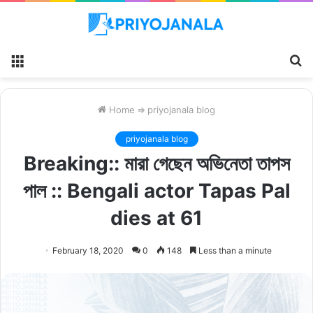
Menu
S
fo
Home
⇒
priyojanala blog
priyojanala blog
Breaking:: মারা গেছেন অভিনেতা তাপস
পাল :: Bengali actor Tapas Pal
dies at 61
February 18, 2020
0
148
Less than a minute