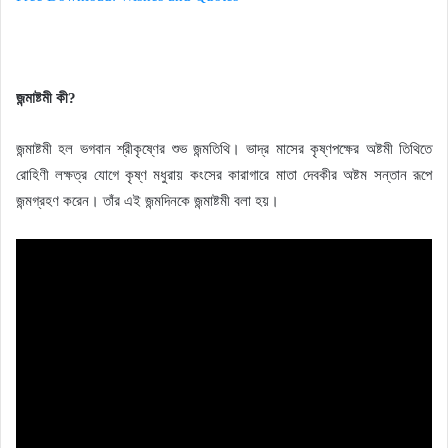
জন্মাষ্টমী কী?
জন্মাষ্টমী হল ভগবান শ্রীকৃষ্ণের শুভ জন্মতিথি। ভাদ্র মাসের কৃষ্ণপক্ষের অষ্টমী তিথিতে
রোহিণী লক্ষত্র যোগে কৃষ্ণ মধুরায় কংসের কারাগারে মাতা দেবকীর অষ্টম সন্তান রূপে
জন্মগ্রহণ করেন। তাঁর এই জন্মদিনকে জন্মাষ্টমী বলা হয়।