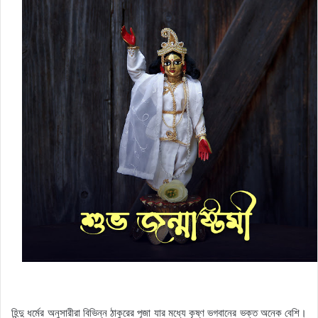
হিন্দু ধর্মের অনুসারীরা বিভিন্ন ঠাকুরের পূজা যার মধ্যে কৃষ্ণ ভগবানের ভক্ত অনেক বেশি।