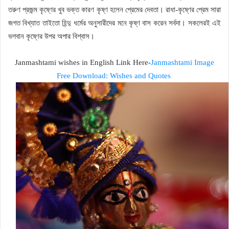
তরুণ প্রজন্ম কৃষ্ণের খুব ভক্ত কারণ কৃষ্ণ হলেন প্রেমের দেবতা। রাধা-কৃষ্ণের প্রেম সারা
জগত বিখ্যাত তাইতো হিন্দু ধর্মের অনুসারীদের মনে কৃষ্ণ বাস করেন সর্বদা। সকলেরই এই
ভগবান কৃষ্ণের উপর অপার বিশ্বাস।
Janmashtami wishes in English Link Here-
Janmashtami Image
Free Download: Wishes and Quotes