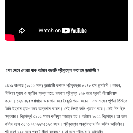
এখন জেনে নেওয়া যাক বর্তমান বছরটি শ্রীকৃষ্ণের কত তম জন্মাষ্টমী ?
১৪২৯ বাংলার (২০২২ সাল) জন্মাষ্টমী ভগবান শ্রীকৃষ্ণের ৫২৪৮ তম জন্মাষ্টমী। কারণ,
বিভিন্ন পুরাণ ও প্রাচীন গ্রন্থ মতে, ভগবান শ্রীকৃষ্ণ ১২৬ বছর প্রকট লীলাবিলাস
করেন। ১২৬ বছর ধরাধামে অবস্থান করে বৈকুন্ঠে গমন করেন। মাঘ মাসের পূর্ণিমা তিথিতে
তিনি ইহধাম ত্যাগ করে অন্তর্ধান করেন। সেই দিনই কলি প্রবেশ করে। সেই দিন ছিল
শুক্রবার। খ্রিস্টপূর্ব ৩১০১ সালে কলিযুগ আরম্ভ হয়। বর্তমান ২০২২ খ্রিস্টাব্দ। তা হলে
কলির বয়স ৩১০১+২০২২=৫১২৩ বছর। শ্রীকৃষ্ণের অর্ন্তধানের দিন কলির আবির্ভাব।
শ্রীকৃষ্ণ ১২৫ বছর প্রকট লীলা করেছেন। তা হলে শ্রীকৃষ্ণের আবির্ভাব