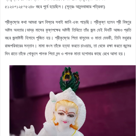
৫১২৩+১২৫=৫২৪৮ বছর পূর্বে হয়েছিল। (সূত্রঃ আনন্দবাজার পত্রিকা)
শ্রীকৃষ্ণের কথা আমরা অল্প বিস্তর সবাই জানি এবং পড়েছি। শ্রীকৃষ্ণ হলেন শ্রী বিষ্ণুর
অষ্টম অবতার।ভাদ্র মাসের কৃষ্ণপক্ষের অষ্টমী তিথিতে তাঁর জন্ম যেই দিনটি আজও প্রতি
বছর জন্মাষ্টমী হিসাবে পূজিত হয়। শ্রীকৃষ্ণের পিতা বাসুদেব ও মাতা দেবকী, তিনি মথুরার
রাজপরিবারের সন্তান। মামা কংস তাঁকে হত্যা করতে চাওয়ায়, তা থেকে রক্ষা করতে জন্মের
দিন রাতে তাঁকে গোকুলে পালক পিতা নন্দ ও পালক মাতা যশোদার কাছে রেখে আসা হয়।