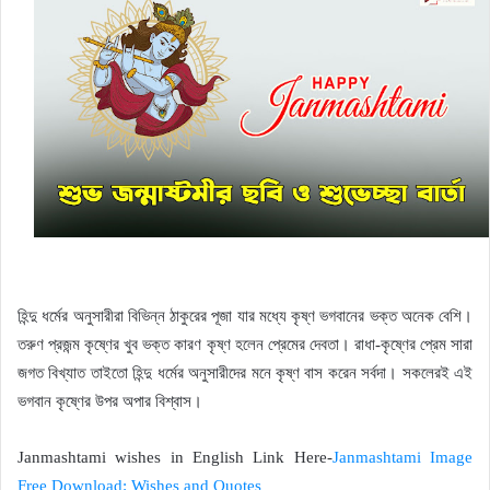
হিন্দু ধর্মের অনুসারীরা বিভিন্ন ঠাকুরের পূজা যার মধ্যে কৃষ্ণ ভগবানের ভক্ত অনেক বেশি।
তরুণ প্রজন্ম কৃষ্ণের খুব ভক্ত কারণ কৃষ্ণ হলেন প্রেমের দেবতা। রাধা-কৃষ্ণের প্রেম সারা
জগত বিখ্যাত তাইতো হিন্দু ধর্মের অনুসারীদের মনে কৃষ্ণ বাস করেন সর্বদা। সকলেরই এই
ভগবান কৃষ্ণের উপর অপার বিশ্বাস।
Janmashtami wishes in English Link Here-
Janmashtami Image
Free Download: Wishes and Quotes