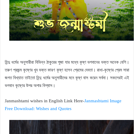
হিন্দু ধর্মের অনুসারীরা বিভিন্ন ঠাকুরের পূজা যার মধ্যে কৃষ্ণ ভগবানের ভক্ত অনেক বেশি।
তরুণ প্রজন্ম কৃষ্ণের খুব ভক্ত কারণ কৃষ্ণ হলেন প্রেমের দেবতা। রাধা-কৃষ্ণের প্রেম সারা
জগত বিখ্যাত তাইতো হিন্দু ধর্মের অনুসারীদের মনে কৃষ্ণ বাস করেন সর্বদা। সকলেরই এই
ভগবান কৃষ্ণের উপর অপার বিশ্বাস।
Janmashtami wishes in English Link Here-
Janmashtami Image
Free Download: Wishes and Quotes