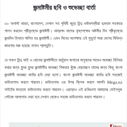
জন্মাষ্টমীর ছবি ও শুভেচ্ছা বার্তা
৩০ অগাস্ট ভারত, বাংলাদেশ, নেপাল সহ পৃথিবী জুড়ে হিন্দু ধর্মাবলম্বীরা দুমধাম সহকারে
পালন করবেন শ্রীকৃষ্ণের জন্মাষ্টমী। ভাদ্রপদ মাসের কৃষ্ণপক্ষের অষ্টমীর দিন শ্রীকৃষ্ণের
জন্মদিন হিসাবে পালিত হয় জন্মাষ্টমী। এমন দিনের অপেক্ষায় এই মুহূর্তে সারা দেশের বিভিন্ন
জায়গায় শুরু হয়েছে নানান প্রস্তুতি।
যে সকল হিন্দু ভাই ও বোনেরা জন্মাষ্টমীতে ভার্চুয়াল জগতের মানুষদের সাথেও শুভেচ্ছা বিনিময়
করার জন্য সুন্দর সুন্দর জন্মাষ্টমীর শুভেচ্ছা পিকচার খুঁজে বেড়াচ্ছেন তাদের জন্য কিছু বাংলা
জন্মাষ্টমী শুভেচ্ছা বার্তার ছবি দেয়া হলো। বাংলা জন্মাষ্টমী শুভেচ্ছা বার্তার ছবি সহজেই
ডাউনলোড করতে পারবেন। ডাউনলোড এর উপর ক্লিক করলে আপনি
Mega.nz
সাইটের মাধ্যমে ডাউনলোড করতে পারবেন। এছাড়াও এই ছবিগুলো আমাদের ফেইসবুক
পেইজে আপলোড দেয়া হবে সেখান থেকেও সহজে ডাউনলোড করতে পারবেন।