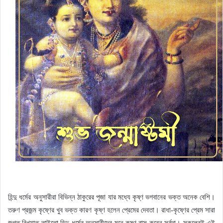
হিন্দু ধর্মের অনুসারীরা বিভিন্ন ঠাকুরের পূজা যার মধ্যে কৃষ্ণ ভগবানের ভক্ত অনেক বেশি।
তরুণ প্রজন্ম কৃষ্ণের খুব ভক্ত কারণ কৃষ্ণ হলেন প্রেমের দেবতা। রাধা-কৃষ্ণের প্রেম সারা