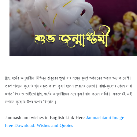
হিন্দু ধর্মের অনুসারীরা বিভিন্ন ঠাকুরের পূজা যার মধ্যে কৃষ্ণ ভগবানের ভক্ত অনেক বেশি।
তরুণ প্রজন্ম কৃষ্ণের খুব ভক্ত কারণ কৃষ্ণ হলেন প্রেমের দেবতা। রাধা-কৃষ্ণের প্রেম সারা
জগত বিখ্যাত তাইতো হিন্দু ধর্মের অনুসারীদের মনে কৃষ্ণ বাস করেন সর্বদা। সকলেরই এই
ভগবান কৃষ্ণের উপর অপার বিশ্বাস।
Janmashtami wishes in English Link Here-
Janmashtami Image
Free Download: Wishes and Quotes