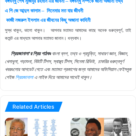
বঙ্গবন্ধু শেখ মুজিবুর রহমান এর জীবনী – বঙ্গবন্ধু সম্পর্কে জানা অজানা তথ্য
এ পি জে আব্দুল কালাম – সিনেমার মত যার জীবনী
কাজী নজরুল ইসলাম এর জীবনের কিছু অজানা কাহিনী
সুস্থ থাকুন, ভালো থাকুন।
আপনার মতামত আমাদের কাছে অনেক গুরুত্বপূর্ণ, তাই
কমেন্ট এর মাধ্যমে আপনার মতামত জানান। ধন্যবাদ।
প্রিয়জানালা’র প্রিয় পাঠকঃ
বাংলা ব্লগ, তথ্য ও প্রযুক্তি, সাধারণ জ্ঞান, বিজ্ঞান,
খেলাধুলা, পড়াশুনা, বিউটি টিপস, স্বাস্থ্য টিপস, সিনেমা রিভিউ,
চাকরির গুরুত্বপূর্ণ
খবরগুলোর আপডেট পেতে এবং মতামত প্রকাশের জন্য আমাদের অফিসিয়াল ফেইসবুক
পেইজ
প্রিয়জানালা
এ লাইক দিয়ে আমাদের সাথেই থাকুন।
Related Articles