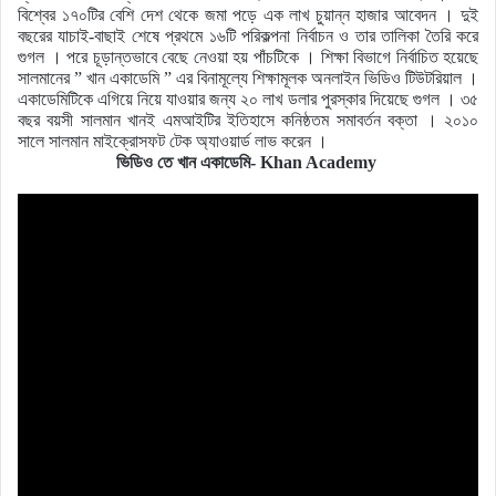
বিশ্বের ১৭০টির বেশি দেশ থেকে জমা পড়ে এক লাখ চুয়ান্ন হাজার আবেদন । দুই
বছরের যাচাই-বাছাই শেষে প্রথমে ১৬টি পরিকল্পনা নির্বাচন ও তার তালিকা তৈরি করে
গুগল । পরে চূড়ান্তভাবে বেছে নেওয়া হয় পাঁচটিকে । শিক্ষা বিভাগে নির্বাচিত হয়েছে
সালমানের ” খান একাডেমি ” এর বিনামূল্যে শিক্ষামূলক অনলাইন ভিডিও টিউটরিয়াল ।
একাডেমিটিকে এগিয়ে নিয়ে যাওয়ার জন্য ২০ লাখ ডলার পুরস্কার দিয়েছে গুগল । ৩৫
বছর বয়সী সালমান খানই এমআইটির ইতিহাসে কনিষ্ঠতম সমাবর্তন বক্তা । ২০১০
সালে সালমান মাইক্রোসফট টেক অ্যাওয়ার্ড লাভ করেন ।
ভিডিও তে খান একাডেমি- Khan Academy