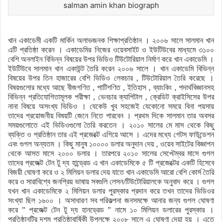
salman amin khan biograph
খান একাডেমী একটি মার্কিন অলাভজনক শিক্ষাপ্রতিষ্ঠান । ২০০৬ সালে সালমান খান
এটি প্রতিষ্ঠা করেন । একাডেমির নিজের ওয়েবসাইট ও ইউটিউবের মাধ্যমে ৩১০০
বেশি অনলাইন বিভিন্ন বিষয়ের উপর ভিডিও টিউটোরিয়াল নির্মাণ করে খান একাডেমি ।
ইউটিউবে সালমান খান একাউন্ট তৈরি করেন ২০০৬ সালে । খান একাডেমি বিভিন্ন
বিষয়ের উপর তিন হাজারের বেশি ভিডিও লেকচার , টিউটোরিয়াল তৈরি করেছে ।
বিষয়গুলোর মধ্যে আছে বীজগণিত , পাটিগণিত , ইতিহাস , ব্যাংকিং , পদার্থবিজ্ঞানসহ
বিভিন্ন প্রতিযোগিতামূলক পরীক্ষা , ভেনচার ক্যাপিটাল , ক্রেডিট ক্রাইসিসের উপর
নানা বিষয়ে অসংখ্য ভিডিও । যেকেউ খুব সহজেই যেকোনো সময়ে বিনা পয়সায়
তাদের প্রয়োজনীয় বিষয়টি জেনে নিতে পারবেন । প্রথম দিকে সালমান তার অবসর
সময়গুলোতে এই ভিডিওগুলো তৈরি করতেন । ২০১০ সালের মে মাস থেকে কিছু
ব্যক্তি ও প্রতিষ্ঠান তার এই প্রজেক্টে এগিয়ে আসে । এদের মধ্যে গেটস ফাউন্ডেশন
এবং গুগল অন্যতম । কিছু মানুষ ১০০০০ ডলার অনুদান দেয় , ওয়েব সাইটের বিজ্ঞাপন
থেকে আসত মাসে ২০০০ ডলার । তারপরে ২০১০ সালের সেপ্টেম্বর মাসে গুগল
তাদের প্রজেক্ট টেন টু দ্য হান্ড্রেড এ খান একাডেমিকে ৫ টি প্রজেক্টের একটি হিসেবে
বিজয়ী ঘোষণা করে ও ২ মিলিয়ন ডলার দেয় যাতে খান একাডেমি আরো বেশি কোর্স তৈরি
করে ও সারাবিশ্বে জনপ্রিয় ভাষায় সবগুলি লেসন/টিউটোরিয়ালকে অনুবাদ করে । গুগল
যখন খান একাডেমিকে ২ মিলিয়ন ডলার পুরস্কার প্রদান করে তখন তাদের ভিডিওর
সংখ্যা ছিল ১৬০০ । অসাধারণ সব পরিকল্পনা জনসমক্ষে আনার জন্য গুগল ঘোষণা
করে ” প্রজেক্ট টেন টু দ্য হানড্রেড ” নামে ১০ মিলিয়ন ডলারের পুরস্কার ।
প্রতিষ্ঠানটির দশম প্রতিষ্ঠাবার্ষিকী উপলক্ষে ২০০৮ সালে এ ঘোষণা দেয়া হয় । এতে