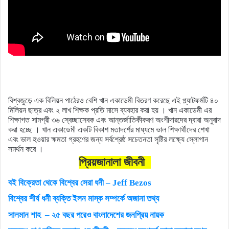
বিশ্বজুড়ে এক বিলিয়ন পাঠেরও বেশি খান একাডেমী বিতরণ করেছে এই প্ল্যাটফর্মটি ৪০
মিলিয়ন ছাত্র এবং ২ লাখ শিক্ষক প্রতি মাসে ব্যবহার করা হয় । খান একাডেমী এর
শিক্ষাগত সামগ্রী ৩৬ স্বেচ্ছাসেবক এবং আন্তর্জাতিকীকরণ অংশীদারদের দ্বারা অনুবাদ
করা হচ্ছে । খান একাডেমী একটি বিকাশ মতাদর্শের মাধ্যমে ভাল শিক্ষার্থীদের শেখা
এবং ভাল হওয়ার ক্ষমতা গ্রহণের জন্য সর্বশ্রেষ্ঠ সচেতনতা সৃষ্টির লক্ষ্যে স্লোগান
সমর্থন করে ।
প্রিয়জানালা জীবনী
বই বিক্রেতা থেকে বিশ্বের সেরা ধনী – Jeff Bezos
বিশ্বের শীর্ষ ধনী ব্যক্তি ইলন মাস্ক সম্পর্কে অজানা তথ্য
সালমান শাহ – ২৫ বছর পরেও বাংলাদেশের জনপ্রিয় নায়ক