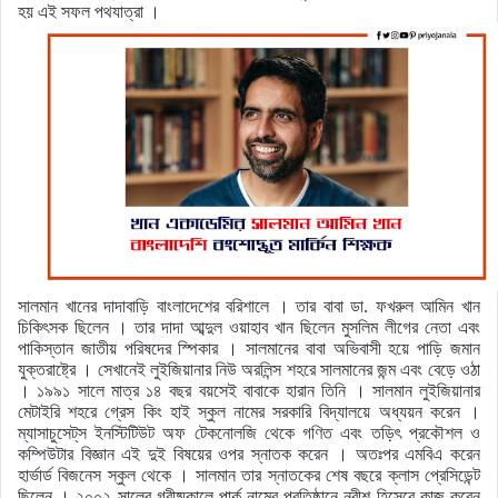
হয় এই সফল পথযাত্রা ।
সালমান খানের দাদাবাড়ি বাংলাদেশের বরিশালে । তার বাবা ডা. ফখরুল আমিন খান
চিকিৎসক ছিলেন । তার দাদা আব্দুল ওয়াহাব খান ছিলেন মুসলিম লীগের নেতা এবং
পাকিস্তান জাতীয় পরিষদের স্পিকার । সালমানের বাবা অভিবাসী হয়ে পাড়ি জমান
যুক্তরাষ্ট্রে । সেখানেই লুইজিয়ানার নিউ অরলিন্স শহরে সালমানের জন্ম এবং বেড়ে ওঠা
। ১৯৯১ সালে মাত্র ১৪ বছর বয়সেই বাবাকে হারান তিনি । সালমান লুইজিয়ানার
মেটাইরি শহরে গ্রেস কিং হাই স্কুল নামের সরকারি বিদ্যালয়ে অধ্যয়ন করেন ।
ম্যাসাচুসেট্‌স ইনস্টিটিউট অফ টেকনোলজি থেকে গণিত এবং তড়িৎ প্রকৌশল ও
কম্পিউটার বিজ্ঞান এই দুই বিষয়ের ওপর স্নাতক করেন । অতঃপর এমবিএ করেন
হার্ভার্ড বিজনেস স্কুল থেকে । সালমান তার স্নাতকের শেষ বছরে ক্লাস প্রেসিডেন্ট
ছিলেন । ২০০২ সালের গ্রীষ্মকালে পার্ক নামের প্রতিষ্ঠানে নবীশ হিসেবে কাজ করেন