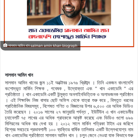
সালমান আমিন খান salman amin khan biograph
সালমান আমিন খান
সালমান আমিন খানের জন্ম ১১ই অক্টোবর ১৯৭৬ খ্রিষ্টাব্দ । তিনি একজন বাংলাদেশি
বংশোদ্ভূত মার্কিন শিক্ষক , গবেষক , উদ্যোক্তা এবং ” খান একাডেমি ” এর
প্রতিষ্ঠাতা । খান একাডেমি একটি উন্মুক্ত অনলাইনভিত্তিক ও অলাভজনক প্রতিষ্ঠান
। এই শিক্ষাবিদ নিজ বাসার ছোট অফিস থেকে যাত্রা শুরু করে , বিস্তৃত ধরনের
প্রাতিষ্ঠানিক বিষয়সমূহ , বিশেষত গণিত ও বিজ্ঞানের উপর ৬,৫০০ এর অধিক ভিডিও
তৈরি করেছেন । ২০১৬ সালের ২৭ জানুয়ারি পর্যন্ত , ইউটিউব এ খান একাডেমীর
চ্যানেলটি ৭৫ লাখের এর অধিক গ্রাহককে আকৃষ্ট করেছে এবং ভিডিও গুলো ৬৯৬
মিলিয়নের অধিক বার দেখা হয় । ২০১২ সালে মার্কিন পত্রিকা টাইম এর জরিপে
বিশ্বের সবচেয়ে প্রভাবশালী ১০০ ব্যক্তির বার্ষিক তালিকার একটি উল্লেখযোগ্য নাম
খান একাডেমির প্রতিষ্ঠাতা সালমান আমিন খান । চলুন জেনে নেওয়া যাক কিভাবে শুরু