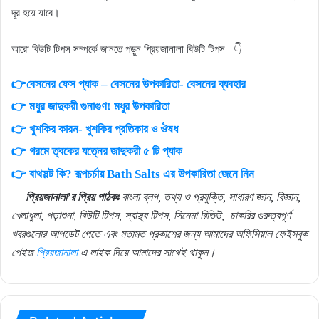
দূর হয়ে যাবে।
আরো বিউটি টিপস সম্পর্কে জানতে পড়ুন প্রিয়জানালা বিউটি টিপস 👇
👉বেসনের ফেস প্যাক – বেসনের উপকারিতা- বেসনের ব্যবহার
👉
মধুর জাদুকরী গুনাগুণ! মধুর উপকারিতা
👉
খুশকির কারন- খুশকির প্রতিকার ও ঔষধ
👉
গরমে ত্বকের যত্নের জাদুকরী ৫ টি প্যাক
👉
বাথসল্ট কি? রূপচর্চায় Bath Salts এর উপকারিতা জেনে নিন
প্রিয়জানালা’র প্রিয় পাঠকঃ
বাংলা ব্লগ, তথ্য ও প্রযুক্তি, সাধারণ জ্ঞান, বিজ্ঞান,
খেলাধুলা, পড়াশুনা, বিউটি টিপস, স্বাস্থ্য টিপস, সিনেমা রিভিউ,
চাকরির গুরুত্বপূর্ণ
খবরগুলোর আপডেট পেতে এবং মতামত প্রকাশের জন্য আমাদের অফিসিয়াল ফেইসবুক
পেইজ
প্রিয়জানালা
এ লাইক দিয়ে আমাদের সাথেই থাকুন।