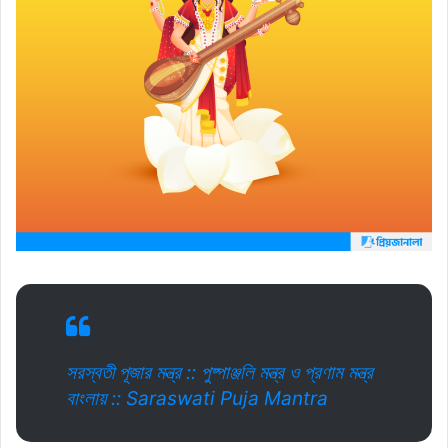
সরস্বতী পূজার মন্ত্র :: পুষ্পাঞ্জলি মন্ত্র ও প্রণাম মন্ত্র
বাংলায় :: Saraswati Puja Mantra