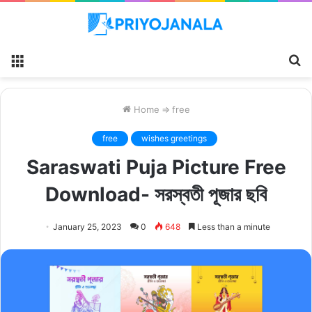
Menu
S
fo
Home
⇒
free
free
wishes greetings
Saraswati Puja Picture Free
Download- সরস্বতী পূজার ছবি
January 25, 2023
0
648
Less than a minute