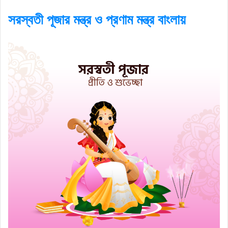
সরস্বতী পূজার মন্ত্র ও প্রণাম মন্ত্র বাংলায়