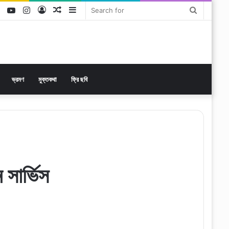
ok
tter
LinkedIn
YouTube
Instagram
Log
Random
Sidebar
Search
In
Article
for
ভ্রমণ
মুক্তকথা
ফ্রি ছবি
 সার্ভিস