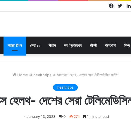
Facebo
Twi
স্বাস্থ্য টিপস
সেরা ১০
বিজ্ঞান
জব প্রিপারেশন
জীবনী
পড়াশোনা
বিশ্ব
Home
⇒
healthtips
⇒
জায়ন্যাক্স হেলথ- দেশের সেরা টেলিমেডিসিন সার্ভিস
healthtips
ক্স হেলথ- দেশের সেরা টেলিমেডিসিন
January 13, 2023
0
274
1 minute read