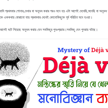
ি ইত্যাদি প্রথমবার শোনার,দেখার বা অনুভব করার পরও মনে হয় এটা আগেই দেখেছি,শুনেছি বা অন
কে এককথায় বোঝানো যায় প্রথমবার দেখেই কোনোকিছুকে পূর্ব পরিচিত মনে হওয়া।
ু আগেই ঘটে গিয়েছে অনুভব করায় যেন সবকিছুর পুনঃপ্রচার।সবকিছু যেন পুনরায় ঘটছে।