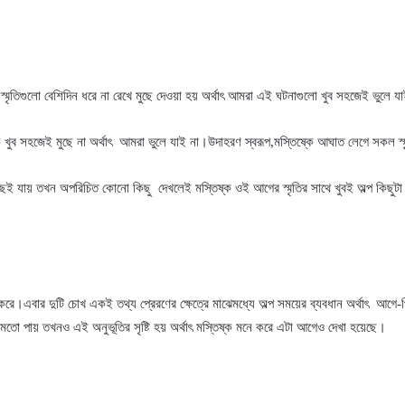
 এই স্মৃতিগুলো বেশিদিন ধরে না রেখে মুছে দেওয়া হয় অর্থাৎ আমরা এই ঘটনাগুলো খুব সহজেই ভুলে 
 খুব সহজেই মুছে না অর্থাৎ
আমরা ভুলে যাই না।উদাহরণ স্বরূপ,মস্তিষ্কে আঘাত লেগে সকল স্ম
ছেই যায় তখন অপরিচিত কোনো কিছু
দেখলেই মস্তিষ্ক ওই আগের স্মৃতির সাথে খুবই অল্প কিছু
 করে।এবার দুটি চোখ একই তথ্য প্রেরণের ক্ষেত্রে মাঝেমধ্যে অল্প সময়ের ব্যবধান অর্থাৎ
আগে-প
ের মতো পায় তখনও এই অনুভূতির সৃষ্টি হয় অর্থাৎ মস্তিষ্ক মনে করে এটা আগেও দেখা হয়েছে।