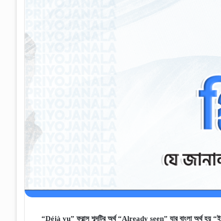
“D
é
j
à
vu” ফ্রান্স শব্দটির অর্থ “Already seen” যার বাংলা অর্থ হয় “