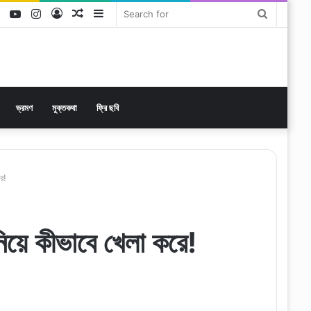
ok
tter
LinkedIn
YouTube
Instagram
Log
Random
Sidebar
Search
In
Article
for
ভ্রমণ
মুক্তকথা
ফ্রি ছবি
ে!
য়ে কীভাবে খেলা করে!