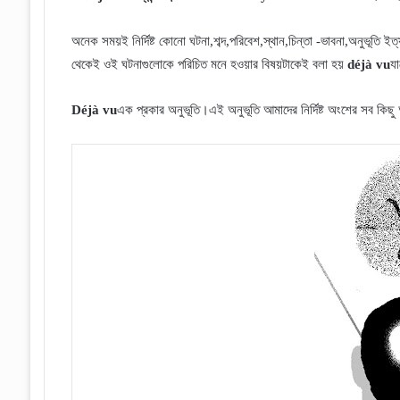
অনেক সময়ই নির্দিষ্ট কোনো ঘটনা,শব্দ,পরিবেশ,স্থান,চিন্তা -ভাবনা,অনুভূত
থেকেই ওই ঘটনাগুলোকে পরিচিত মনে হওয়ার বিষয়টাকেই বলা হয়
d
é
j
à
vu
যা
D
é
j
à
vu
এক প্রকার অনুভূতি।এই অনুভূতি আমাদের নির্দিষ্ট অংশের সব কিছ