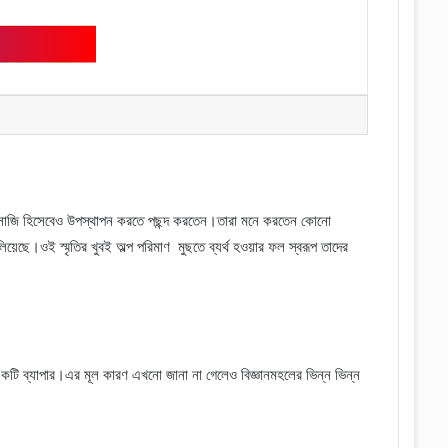
ারসাজি হিসেবেও উপস্থাপন করতে পছন্দ করতেন।তারা মনে করতেন কোনো
িয়েছে।ওই স্মৃতির খুবই অল্প পরিমাণ
মুছতে ব্যর্থ হওয়ার ফল স্বরূপ তাদের
ণ একটি ব্যাপার।এর মূল কারণ এখনো জানা না গেলেও বিজ্ঞানমহলের ভিন্ন ভিন্ন