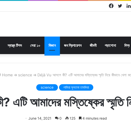
Facebo
Twi
স্বাস্থ্য টিপস
সেরা ১০
বিজ্ঞান
জব প্রিপারেশন
জীবনী
পড়াশোনা
বিশ্ব
Home
⇒
science
⇒
Déjà Vu আসলে কী? এটি আমাদের মস্তিষ্কের স্মৃতি নিয়ে কীভাবে খেলা কর
science
লামিয়া সুলতানা তাযকিয়া
টি আমাদের মস্তিষ্কের স্মৃতি নি
June 14, 2021
0
125
4 minutes read