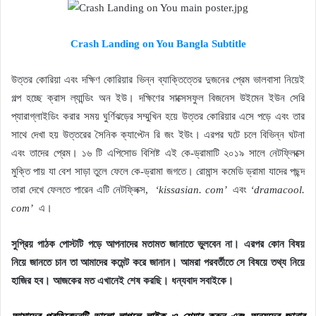
Crash Landing on You Bangla Subtitle
উত্তর কোরিয়া এবং দক্ষিণ কোরিয়ার ভিন্ন ব্যাক্তিত্তের দুজনের প্রেম ভালবাসা নিয়েই
গল্প হচ্ছে ক্রাস ল্যান্ডিং অন ইউ। দক্ষিণের সাক্সেসফুল বিজনেস উইমেন ইউন সেরি
প্যারাগ্লাইডিং করার সময় ঘুর্ণিঝড়ের সম্মুখিন হয়ে উত্তর কোরিয়ার এসে পড়ে এবং তার
সাথে দেখা হয় উত্তরের সৈনিক ক্যাপ্টেন রি জং ইউং। এরপর ঘটে চলে বিভিন্ন ঘটনা
এবং তাদের প্রেম। ১৬ টি এপিসোড বিশিষ্ট এই কে-ড্রামাটি ২০১৯ সালে নেটফ্লিক্সে
মুক্তি পায় যা বেশ সাড়া তুলে ফেলে কে-ড্রামা জগতে। রোমান্স কমেডি ড্রামা যাদের পছন্দ
তারা দেখে ফেলতে পারেন এটি নেটফ্লিক্স,
‘kissasian. com’
এবং
‘dramacool.
com’
এ।
সুপ্রিয় পাঠক পোস্টটি পড়ে আপনাদের মতামত জানাতে ভুলবেন না। এরপর কোন বিষয়
নিয়ে জানতে চান তা আমাদের কমেন্ট করে জানান। আমরা পরবর্তীতে সে বিষয়ে তথ্য নিয়ে
হাজির হব। আজকের মত এখানেই শেষ করছি। ধন্যবাদ সবাইকে।