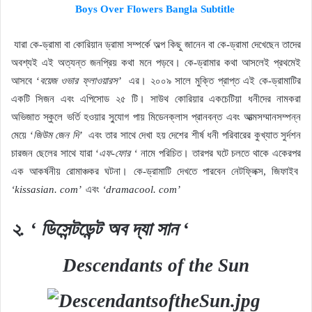
Boys Over Flowers Bangla Subtitle
যারা কে-ড্রামা বা কোরিয়ান ড্রামা সম্পর্কে অল্প কিছু জানেন বা কে-ড্রামা দেখেছেন তাদের
অবশ্যই এই অত্যন্ত জনপ্রিয় কথা মনে পড়বে। কে-ড্রামার কথা আসলেই প্রথমেই
আসবে ‘
বয়েজ ওভার ফ্লাওয়ারস’
এর। ২০০৯ সালে মুক্তি প্রাপ্ত এই কে-ড্রামাটির
একটি সিজন এবং এপিসোড ২৫ টি। সাউথ কোরিয়ার একচেটিয়া ধনীদের নামকরা
অভিজাত স্কুলে ভর্তি হওয়ার সু্যোগ পায় মিডেনক্লাস প্রানবন্ত এবং আত্মসম্মানসম্পন্ন
মেয়ে ‘
জিউম জেন দি’
এবং তার সাথে দেখা হয় দেশের শীর্ষ ধনী পরিবারের কুখ্যাত সুর্দশন
চারজন ছেলের সাথে যারা ‘
এফ-ফোর ‘
নামে পরিচিত। তারপর ঘটে চলতে থাকে একেরপর
এক আকর্ষনীয় রোমাঞ্চকর ঘটনা। কে-ড্রামাটি দেখতে পারবেন নেটফ্লিক্স, জিফাইব
‘kissasian. com’
এবং
‘dramacool. com’
২. ‘ ডিসেন্টডেন্ট অব দ্যা সান ‘
Descendants of the Sun