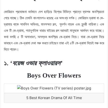
কোরিয়ান প্রযোজনা বর্তমানে দেশ ছাড়িয়ে বিশ্বের বিভিন্ন প্রান্তে ব্যাপক জনপ্রিয়তা
পেয়ে যাচ্ছে। ঠিক তেমনি বাংলাদেশও রয়েছে এর অসংখ্য দর্শক। কোরিয়ান ড্রামা বা কে-
ড্রামায় থাকে সাবলিল অভিনয়, মানসম্মত গল্প,
সুদর্শন নায়ক এবং সুন্দরী নায়িকা। এক
এক টি কে-ড্রামা, গতানুগতিক ধারার বাইরের গল্প বরাবরই মানুষকে আর্কষন করে যাচ্ছে।
কথা বলছি ৫ টি অসাধারণ, অসম্ভব জনপ্রিয় কে-ড্রামা নিয়ে। যারা কে-ড্রামা নিয়ে
ভাবছেন এবং কে-ড্রামা দেখা শুরু করতে চাইছেন তারা এই ৫টি কে-ড্রামা দিয়েই শুরু করে
দিতে পারেন।
১. ‘
বয়েজ ওভার ফ্লাওয়ারস’
Boys Over Flowers
5 Best Korean Drama Of All Time