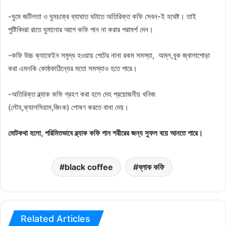
-ঘুমে জটিলতা ও ঘুমচক্রে ব্যাঘাত ঘটাতে অতিরিক্ত কফি সেবন-ই যথেষ্ট। তাই
পুষ্টিবিদরা রাতে ঘুমানোর আগে কফি পান না করার পরামর্শ দেন।
-কফি উচ্চ ক্যাফেইন সমৃদ্ধ হওয়ায় পেটের নানা রকম সমস্যা, অম্ল,বুক জ্বালাপোড়া
করা এমনকি কোষ্ঠকাঠিন্যের মতো সমস্যাও হতে পারে।
-অতিরিক্ত ব্ল্যাক কফি গ্রহণ করা হলে দেহ প্রয়োজনীয় খনিজ
(লৌহ,ক্যালসিয়াম,জিংক) শোষণ করতে বাধা দেয়।
মোটকথা হলো, পরিমিতভাবে ব্ল্যাক কফি পান শরীরের জন্য সুফল বয়ে আনতে পারে।
black coffee
ব্লাক কফি
Related Articles