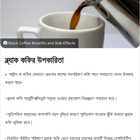
Black Coffee Benefits and Side Effects
ব্ল্যাক কফির উপকারিতা
৮ আউন্স বা কফির দোকানে রেগুলার কাপের সমপরিমাণ কফি পানে সাধারণত যেসব উপকার
করতে পারে-
-ব্ল্যাক কফি অ্যান্টিঅক্সিডেন্ট সমৃদ্ধ হওয়ায় রক্তচাপ নিয়ন্ত্রণে সহায়তা করে।
-স্মৃতিশক্তি বাড়ানোর পাশাপাশি বয়স বৃদ্ধির কারণে স্মৃতিলোপ পাওয়ার ঝুঁকি কমাতে ব্ল্যাক
কফি ভূমিকা রাখে।
-নিয়মিত পরিমিত পরিমাণে ব্ল্যাক কফি খেলে যকৃতের ক্যান্সার,ফ্যাটি লিভার,হেপাটাইটিস,