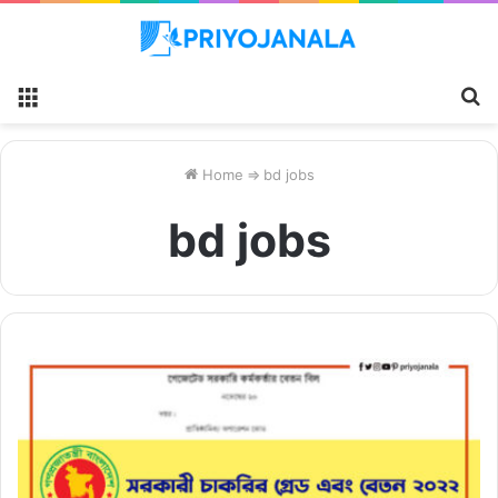
Menu
S
fo
Home
⇒
bd jobs
bd jobs