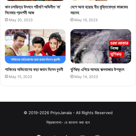
কান চলচ্চিত্র উৎসবে পরীমণি অভিনীত ‘মা’
দেশে আনা হয়েছে বীর মুক্তিযোদ্ধা ফারুকের
সিনেমার প্রদর্শনী আজ
মরদেহ
May 20, 2023
May 16, 2023
শাকিবের অভিযোগের কড়া জবাব দিলেন বুবলী
ঘুর্ণিঝড় এগিয়ে আসছে কক্সবাজার উপকূলে
May 15, 2023
May 14, 2023
© 2019-2026 PriyoJanala - All Rights Reserved
প্রিয়জানালা- যে জানালা কথা বলে