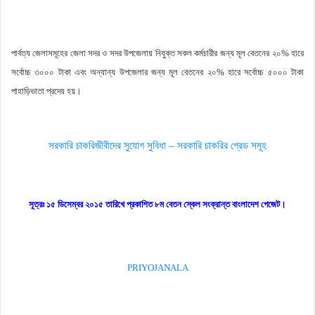
পার্বত্য জেলাসমূহের জেলা সদর ও সদর উপজেলায় নিযুক্ত সকল কর্মচারীর জন্য মূল বেতনের ২০% হারে
সর্বোচ্চ ৩০০০ টাকা এবং অন্যান্য উপজেলার জন্য মূল বেতনের ২০% হারে সর্বোচ্চ ৫০০০ টাকা
পাহাড়িভাতা প্রদেয় হয়।
সরকারি চাকরিজীবীদের সুযোগ সুবিধা – সরকারি চাকরির গ্রেড সমূহ
সূত্রঃ ১৫ ডিসেম্বর ২০১৫ তারিখে প্রকাশিত ৮ম বেতন স্কেল সংক্রান্ত বাংলাদেশ গেজেট।
PRIYOJANALA