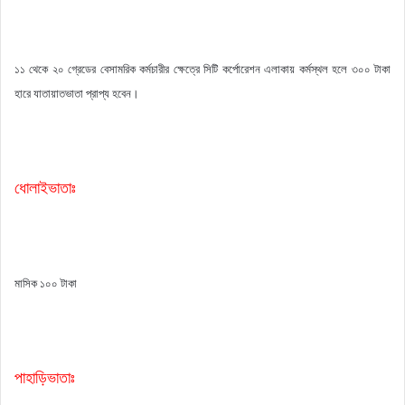
১১ থেকে ২০ গ্রেডের বেসামরিক কর্মচারীর ক্ষেত্রে সিটি কর্পোরেশন এলাকায় কর্মস্থল হলে ৩০০ টাকা
হারে যাতায়াতভাতা প্রাপ্য হবেন।
ধোলাইভাতাঃ
মাসিক ১০০ টাকা
পাহাড়িভাতাঃ