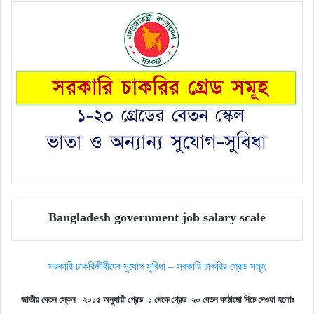
Bangladesh government job salary scale
সরকারি চাকরিজীবীদের সুযোগ সুবিধা – সরকারি চাকরির গ্রেড সমূহ
জাতীয়
বেতন
স্কেল
–
২০১৫
অনুযায়ী
গ্রেড
–
১
থেকে
গ্রেড
–
২০
বেতন
কাঠামো
নিচে
দেওয়া
হলোঃ