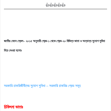
👍👍👍👍👍
জাতীয়
বেতন
স্কেল
–
২০১৫
অনুযায়ী গ্রেড-১ থেকে গ্রেড-২০ বিভিন্ন ভাতা ও অন্যান্য সুযোগ সুবিধা
নিচে দেওয়া হলোঃ
সরকারি চাকরিজীবীদের সুযোগ সুবিধা – সরকারি চাকরির গ্রেড সমূহ
চিকিৎসা ভাতাঃ