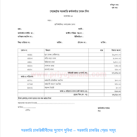
সরকারি চাকরিজীবীদের সুযোগ সুবিধা – সরকারি চাকরির গ্রেড সমূহ