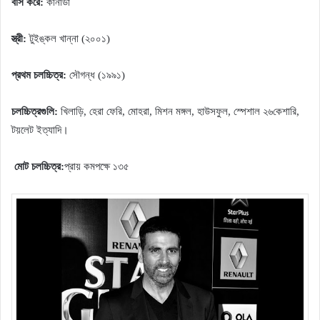
বাস করে:
কানাডা
স্ত্রী:
টুইঙ্কল খান্না (২০০১)
প্রথম চলচ্চিত্র:
সৌগন্ধ (১৯৯১)
চলচ্চিত্রগুলি:
খিলাড়ি, হেরা ফেরি, মোহরা, মিশন মঙ্গল, হাউসফুল, স্পেশাল ২৬কেশারি,
টয়লেট ইত্যাদি।
মোট চলচ্চিত্র:
প্রায় কমপক্ষে ১৩৫