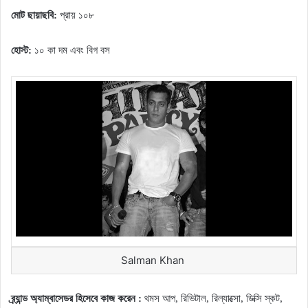
মোট ছায়াছবি:
প্রায় ১০৮
হোস্ট:
১০ কা দম এবং বিগ বস
Salman Khan
ব্র্যান্ড অ্যাম্বাসেডর হিসেবে কাজ করেন :
থমস আপ, রিভিটাল, রিল্যাক্সো, ডিক্সি স্কট,