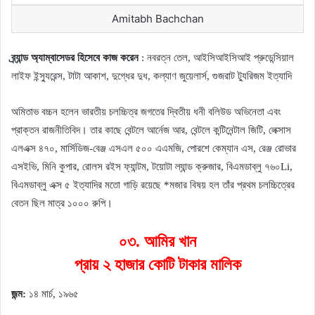
Amitabh Bachchan
ব্র্যান্ড অ্যাম্বাসেডর হিসেবে কাজ করেন
: নবরত্ন তেল, আইসিআইসিআই প্রুডেন্সিয়াল
লাইফ ইন্স্যুরেন্স, টাটা আকাশ, দুগ্ধের দুধ, কল্যাণ জুয়েলার্স, গুজরাট ট্যুরিজম ইত্যাদি
অমিতাভ বচ্চন হলেন ভারতীয় চলচ্চিত্র জগতের দ্বিতীয় ধনী বলিউড অভিনেতা এবং
প্রাক্তন রাজনীতিবিদ। তার কাছে বেন্টলে আর্নেজ আর, বেন্টলে কন্টিনেন্টাল জিটি, লেক্সাস
এলএক্স ৪৭০, মার্সিডিজ-বেঞ্জ এসএল ৫০০ এএমজি, পোরশে কেম্যান এস, রেঞ্জ রোভার
এসইভি, মিনি কুপার, রোলস রইস ফ্যান্টম, টয়োটা ল্যান্ড ক্রুজার, বিএমডাব্লু ৭৬০Li,
বিএমডাব্লু এক্স ৫ ইত্যাদির মতো গাড়ি রয়েছে *মজার বিষয় হল তাঁর প্রথম চলচ্চিত্রের
বেতন ছিল মাত্র ১০০০ রুপি।
০৩. আমির খান
প্রায় ২ হাজার কোটি টাকার মালিক
জন্ম:
১৪ মার্চ, ১৯৬৫