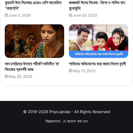
কুরবানি ঈদে সিনেমার চেয়েও বেশি আলোচিত
জমজমাট ঈদের সিনেমা- নিশো ও শাকিব খান
“মায়াপাখি”
মুখোমুখি!
June 3, 2026
June 23, 2023
কান চলচ্চিত্র উৎসবে পরীমণি অভিনীত ‘মা’
শাকিবের অভিযোগের কড়া জবাব দিলেন বুবলী
সিনেমার প্রদর্শনী আজ
May 15, 2023
May 20, 2023
© 2019-2026 PriyoJanala - All Rights Reserved
প্রিয়জানালা- যে জানালা কথা বলে