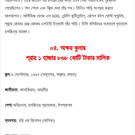
পরিচালকও। তারে জামেন পার চলচ্চিত্রের জন্য তিনি সেরা পরিচালকের পুরষ্কার
পেয়েছিলেন। গান শোনা এবং ফিল্ম দেখা তাঁর শখ। তিনিও গাড়ি সংগ্রহ করতে
ভালবাসেন। মার্সিডিজ বেনজ এস 600, বেন্টলি কন্টিনেন্টাল, রোলস রইস ঘোস্ট ফ্যান্টম,
ল্যান্ড রোভার রেঞ্জ রোভার এসইভি ইত্যাদি তাঁর গাড়ি। তিনি বলিউডের অন্যতম বৃহত্তম
চলচ্চিত্র তারকা।
০৪. অক্ষয় কুমার
প্রায় ১ হাজার ৮৬৮ কোটি টাকার মালিক
জন্ম:
৯ সেপ্টেম্বর, ১৯৬৭ (অমৃতসর, পাঞ্জাব, ভারত)
জাতীয়তা:
কানাডিয়ান, ভারতীয়
পেশা:
অভিনেতা, চলচ্চিত্র প্রযোজক, উপস্থাপক
ব্যবসায়:
হরি ওম বিনোদন (মালিক)