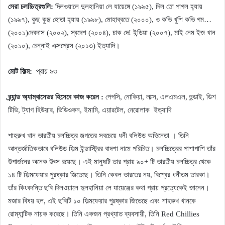
সেরা চলচ্চিত্রগুলি:
দিলওয়ালে দুলহানিয়া লে যায়েঙ্গে (১৯৯৫), দিল তো পাগল হ্যায়
(১৯৯৭), কুছ কুছ হোতা হ্যায় (১৯৯৮), মোহাব্বতে (২০০০), ও কভি খুশি কভি গম…
(২০০১)দেবদাস (২০০২), স্বদেশ (২০০৪), চাক দে! ইন্ডিয়া (২০০৭), মাই নেম ইজ খান
(২০১০), চেন্নাই এক্সপ্রেস (২০১৩) ইত্যাদি।
মোট ফিল্ম:
প্রায় ৯৩
ব্র্যান্ড অ্যাম্বাসেডর হিসেবে কাজ করেন :
পেপসি, নোকিয়া, লাক্স, এলএমএল, হুন্ডাই, ডিশ
টিভি, ট্যাগ হিউয়ার, ভিডিওকন, ইমামি, এয়ারটেল, নেরোলাক
ইত্যাদি
শাহরুখ খান ভারতীয় চলচ্চিত্র জগতের সবচেয়ে ধনী বলিউড অভিনেতা । তিনি
আন্তর্জাতিকভাবে বলিউড ফিল্ম ইন্ডাস্ট্রির বাদশা নামে পরিচিত। চলচ্চিত্রের পাশাপাশি তাঁর
উপার্জনের অনেক উৎস রয়েছে। এই মানুষটি তার প্রায় ৯০+ টি ভারতীয় চলচ্চিত্র থেকে
১৪ টি ফিল্মফেয়ার পুরষ্কার জিতেছে। তিনি কেবল ভারতের নয়, বিশ্বের ধনীতম তারকা।
তাঁর কিংবদন্তি ছবি দিলওয়ালে দুলহানিয়া লে যায়েঞ্জের কথা প্রায় প্রত্যেকেই জানেন।
মজার বিষয় হল, এই ছবিটি ১০ ফিল্মফেয়ার পুরষ্কার জিতেছে এবং শাহরুখ খানকে
রোম্যান্টিক নায়ক করেছে। তিনি একজন প্রখ্যাত ব্যবসায়ী, তিনি Red Chillies