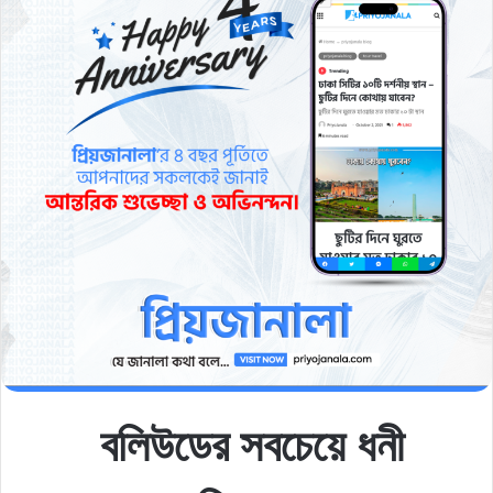
বলিউডের সবচেয়ে ধনী