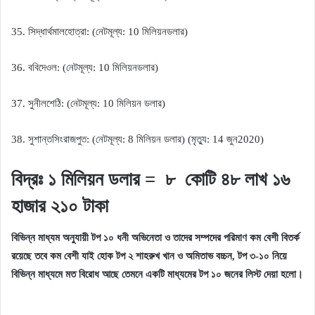
সিদ্ধার্থ
মালহোত্রা
নেট
মূল্য
মিলিয়ন
ডলার
35.
: (
: 10
)
ববি
দেওল
নেট
মূল্য
মিলিয়ন
ডলার
36.
: (
: 10
)
সুনীল
শেঠি
নেট
মূল্য
মিলিয়ন
ডলার
37.
: (
: 10
)
সুশান্ত
সিং
রাজপুত
নেট
মূল্য
মিলিয়ন
ডলার
মৃত্যু
জুন
38.
: (
: 8
) (
: 14
2020)
বিদ্রঃ ১ মিলিয়ন ডলার = ৮ কোটি ৪৮ লাখ ১৬
হাজার ২১০ টাকা
বিভিন্ন মাধ্যম অনুযায়ী টপ ১০ ধনী অভিনেতা ও তাদের সম্পদের পরিমাণ কম বেশী বিতর্ক
রয়েছে তবে কম বেশী যাই হোক টপ ২ শাহরুখ খান ও অমিতাভ বচ্চন, টপ ৩-১০ নিয়ে
বিভিন্ন মাধ্যমে মত বিরোধ আছে তেমনে একটি মাধ্যমের টপ ১০ জনের লিস্ট দেয়া হলো।