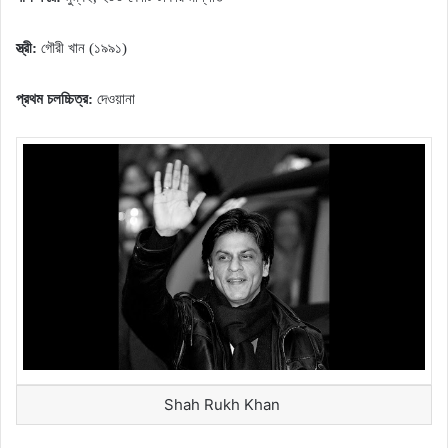
স্ত্রী:
গৌরী খান (১৯৯১)
প্রথম চলচ্চিত্র:
দেওয়ানা
Shah Rukh Khan