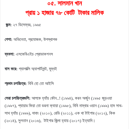
০৫. সালমান খান
প্রায় ১ হাজার ৭৮ কোটি টাকার মালিক
জন্ম:
২৭ ডিসেম্বর, ১৯৬৫
পেশা:
অভিনেতা, প্রযোজক, উপস্থাপক
ব্যবসা:
এসকেবিএইচ প্রোডাকশনস
বাস করে:
গ্যালাক্সি অ্যাপার্টমেন্ট, মুম্বই
প্রথম চলচ্চিত্র:
বিবি হো তো আইসি
সেরা চলচ্চিত্রগুলি:
আপকে হ্যাঁয় কৌন..! (১৯৯৪), করন অর্জুন (১৯৯৫ জুড়ওয়া
(১৯৯৭), প্যায়ার কিয়া তো ডরনা ক্যায়া (১৯৯৮), বিবি নাম্বার ওয়ান (১৯৯৯) হাম সাথ-
সাথ হ্যাঁয় (১৯৯৯), দাবাং (২০১০), রেডি (২০১১), এক থা টাইগার (২০১২), কিক
(২০১৪), সুলতান (২০১৬), টাইগার জিন্দা হ্যায় (২০১৭) ইত্যাদি।