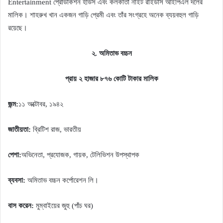
Entertainment প্রোডাকশন হাউস এবং কলকাতা নাইট রাইডার্স আইপিএল দলের
মালিক। শাহরুখ খান একজন গাড়ি প্রেমী এবং তাঁর সংগ্রহে অনেক ব্যয়বহুল গাড়ি
রয়েছে।
২. অমিতাভ বচ্চন
প্রায় ২ হাজার ৮৭৬ কোটি টাকার মালিক
জন্ম:
১১ অক্টোবর, ১৯৪২
জাতীয়তা:
ব্রিটিশ রাজ, ভারতীয়
পেশা:
অভিনেতা, প্রযোজক, গায়ক, টেলিভিশন উপস্থাপক
ব্যবসা:
অমিতাভ বচ্চন কর্পোরেশন লি।
বাস করেন:
মুম্বাইয়ের জুহু (পাঁচ ঘর)