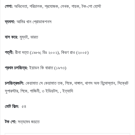
পেশা:
অভিনেতা, পরিচালক, প্রযোজক, লেখক, গায়ক, টক-শো হোস্ট
ব্যবসা:
আমির খান প্রোডাকশনস
বাস করে:
মুম্বই, ভারত
পত্নী:
রীনা দত্ত (১৯৮৬; ডিঃ ২০০২), কিরণ রাও (২০০৫)
প্রথম চলচ্চিত্র:
ইয়াডন কি বারাত (১৯৭৩)
চলচ্চিত্রগুলি:
কেয়ামাত সে কেয়ামাত তক,
পিকে, দাঙ্গাল, থাগস অফ হিন্দোস্তান, সিক্রেট
সুপারস্টার, পিকে, গাজিনী, ৩ ইডিয়টস, , ইত্যাদি
মোট ফিল্ম:
৫৪
টক শো:
সত্যমেব জয়তে