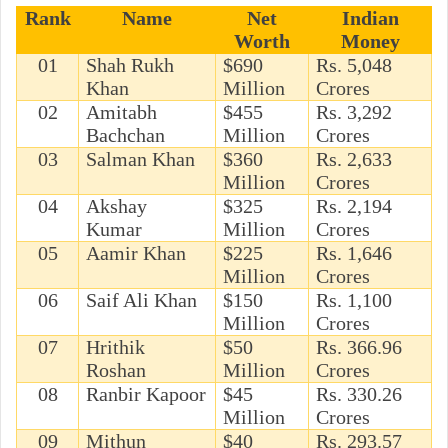
Rank
Name
Net
Indian
Worth
Money
01
Shah Rukh
$690
Rs. 5,048
Khan
Million
Crores
02
Amitabh
$455
Rs. 3,292
Bachchan
Million
Crores
03
Salman Khan
$360
Rs. 2,633
Million
Crores
04
Akshay
$325
Rs. 2,194
Kumar
Million
Crores
05
Aamir Khan
$225
Rs. 1,646
Million
Crores
06
Saif Ali Khan
$150
Rs. 1,100
Million
Crores
07
Hrithik
$50
Rs. 366.96
Roshan
Million
Crores
08
Ranbir Kapoor
$45
Rs. 330.26
Million
Crores
09
Mithun
$40
Rs. 293.57