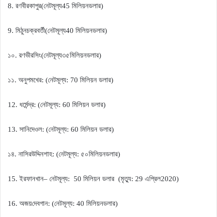
রণবীর
কাপুর
নেট
মূল্য
মিলিয়ন
ডলার
8.
(
45
)
মিঠুন
চক্রবর্তী
নেট
মূল্য
মিলিয়ন
ডলার
9.
(
40
)
১০
রণভীর
সিং
নেট
মূল্য
৩৫
মিলিয়ন
ডলার
.
(
)
১১
অনুপম
খের
নেট
মূল্য
মিলিয়ন
ডলার
.
: (
: 70
)
ধর্মেন্দ্র
নেট
মূল্য
মিলিয়ন
ডলার
12.
: (
: 60
)
সানি
দেওল
নেট
মূল্য
মিলিয়ন
ডলার
13.
: (
: 60
)
১৪
নাসিরউদ্দিন
শাহ
নেট
মূল্য
৫০
মিলিয়ন
ডলার
.
: (
:
)
ইরফান
খান
নেট
মূল্য
মিলিয়ন ডলার
মৃত্যু
এপ্রিল
15.
–
:
50
(
: 29
2020)
অজয়
দেবগান
নেট
মূল্য
মিলিয়ন
ডলার
16.
: (
: 40
)