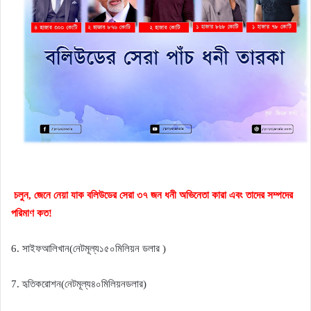
চলুন, জেনে নেয়া যাক বলিউডের সেরা ৩৭ জন ধনী অভিনেতা কারা এবং তাদের সম্পদের
পরিমাণ কত!
সাইফ
আলি
খান
নেট
মূল্য
১৫০
মিলিয়ন ডলার
6.
(
)
হৃতিক
রোশন
নেট
মূল্য
৪০
মিলিয়ন
ডলার
7.
(
)