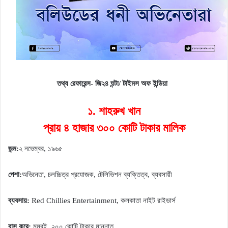
তথ্য রেফারেন্স- জি২৪ ঘন্টা/ টাইমস অফ ইন্ডিয়া
১. শাহরুখ খান
প্রায় ৪ হাজার ৩০০ কোটি টাকার মালিক
জন্ম:
২ নভেম্বর, ১৯৬৫
পেশা:
অভিনেতা, চলচ্চিত্র প্রযোজক, টেলিভিশন ব্যক্তিত্ব, ব্যবসায়ী
ব্যবসায়:
Red Chillies Entertainment, কলকাতা নাইট রাইডার্স
বাস করে:
মুম্বই, ২০০ কোটি টাকার মান্নাত