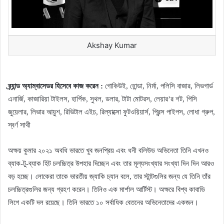
Akshay Kumar
ব্র্যান্ড অ্যাম্বাসেডর হিসেবে কাজ করেন :
গোকিউই, হোন্ডা, নির্মা, পলিসি বাজার, লিভগার্ড
এনার্জি, কাজারিয়া টাইলস, হার্পিক, সুথল, ডলার, টাটা মোটরস, লেয়ার’র শট, পিসি
জুয়েলার, লিভার আয়ুশ, রিভিটাল এইচ, রিল্যাক্সো ফুটওয়িয়ার্স, প্রিন্স পাইপস, লোধা গ্রুপ,
স্বর্ণ সাথী
অক্ষয় কুমার ২০২১ অবধি ভারতে খুব জনপ্রিয় এবং ধনী বলিউড অভিনেতা তিনি এখনও
ব্যাক-টু-ব্যাক হিট চলচ্চিত্র উপহার দিচ্ছেন এবং তার মূল্যসংখ্যার সংখ্যা দিন দিন আরও
বড় হচ্ছে। লোকেরা তাকে ভারতীয় জ্যাকি চ্যান বলে, তার স্টান্টগুলির জন্য যে তিনি তাঁর
চলচ্চিত্রগুলির জন্য গ্রহণ করেন। তিনিও এক মার্শাল আর্টিস্ট। অক্ষরে বিশ্ব কাবাডি
লিগে একটি দল রয়েছে। তিনি ভারতে ১০ সর্বাধিক বেতনের অভিনেতাদের একজন।