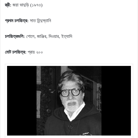
স্ত্রী:
জয়া ভাদুড়ি (১৯৭৩)
প্রথম চলচ্চিত্র:
সাত হিন্দুস্তানি
চলচ্চিত্রগুলি:
শোলে, জাঞ্জির, দিওয়ার, ইত্যাদি
মোট চলচ্চিত্র:
প্রায় ২০০