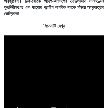
অনুপ্রবেশ। ঠিক-বেঠিক আদর্শ-অনাদর্শের দোদুল্যমান মানদণ্ডের
পুনঃনিরীক্ষণের এক যাত্রায় গ্রামীণ নাগরিক থমকে দাঁড়ায় অগ্রযাত্রার
ভেল্কিতে!
সিনেমাটি দেখুন