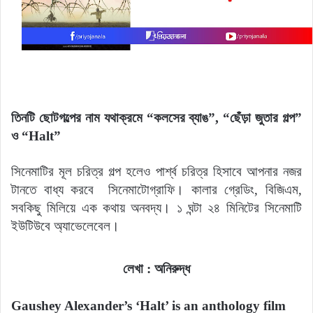
তিনটি ছোটগল্পের নাম যথাক্রমে “কলসের ব্যাঙ”, “ছেঁড়া জুতার গল্প”
ও
“Halt”
সিনেমাটির মূল চরিত্র গল্প হলেও পার্শ্ব চরিত্র হিসাবে আপনার নজর
টানতে বাধ্য করবে
সিনেমাটোগ্রাফি। কালার গ্রেডিং, বিজিএম,
সবকিছু মিলিয়ে এক কথায় অনবদ্য। ১ ঘন্টা ২৪ মিনিটের সিনেমাটি
ইউটিউবে অ্যাভেলেবেল।
লেখা : অনিরুদ্ধ
Gaushey Alexander’s ‘Halt’ is an anthology film