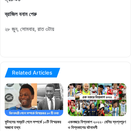
ব্রাজিল বনাম পেরু
২৮ জুন, সোমবার, রাত ৩টায়
Related Articles
ফুটবলের সম্রাট পেলে সম্পর্কে ১০টি বিস্ময়কর
একনজরে বিশ্বকাপ ২০২২- মেসির স্বপ্নপূরণ
অজানা তথ্য
ও বিশ্বকাপের ঘটনাবলী