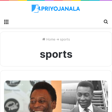
Menu
S
fo
Home
⇒
sports
sports