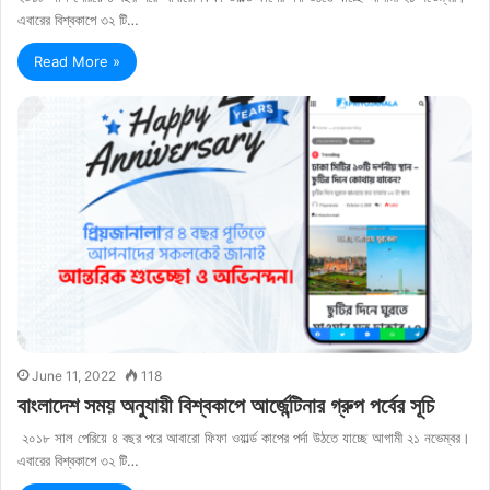
এবারের বিশ্বকাপে ৩২ টি…
Read More »
June 11, 2022
118
বাংলাদেশ সময় অনুযায়ী বিশ্বকাপে আর্জেন্টিনার গ্রুপ পর্বের সূচি
২০১৮ সাল পেরিয়ে ৪ বছর পরে আবারো ফিফা ওয়ার্ল্ড কাপের পর্দা উঠতে যাচ্ছে আগামী ২১ নভেম্বর।
এবারের বিশ্বকাপে ৩২ টি…