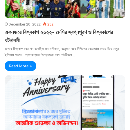
December 20, 2022
252
একনজরে বিশ্বকাপ ২০২২- মেসির স্বপ্নপূরণ ও বিশ্বকাপের
ঘটনাবলী
কাতার বিশ্বকাপ যেন পণ করেছিল সব সমীকরণ, অনুমান আর নিশ্চিতের বেড়াজাল ভেঙে দিয়ে নতুন
ইতিহাস গড়বে। শ্বাসরুদ্ধকর উত্তেজনা চরম নাটকীয়তা…
Read More »