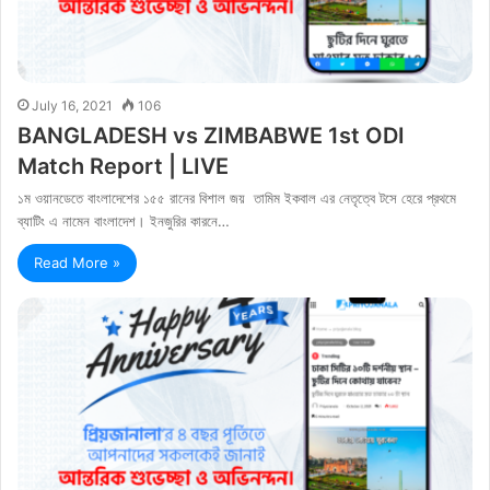
July 16, 2021
106
BANGLADESH vs ZIMBABWE 1st ODI
Match Report | LIVE
১ম ওয়ানডেতে বাংলাদেশের ১৫৫ রানের বিশাল জয় তামিম ইকবাল এর নেতৃত্বে টসে হেরে প্রথমে
ব্যাটিং এ নামেন বাংলাদেশ। ইনজুরির কারনে…
Read More »