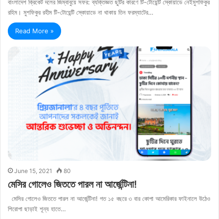
বাংলাদেশ ক্রিকেট দলের জিম্বাবুয়ে সফর: ব্যক্তিজ্ঞত ছুটির কারণে টি-টোয়েন্টি স্কোয়াডে নেইমুশফিকুর
রহিম। মুশফিকুর রহীম টি-টোয়েন্টি স্কোয়াডে না থাকায় তিন ফরম্যাটের…
Read More »
June 15, 2021
80
মেসির গোলেও জিততে পারল না আর্জেন্টিনা!
মেসির গোলেও জিততে পারল না আর্জেন্টিনা! গত ১৫ বছরে ৩ বার কোপা আমেরিকার ফাইনালে উঠেও
শিরোপা ছাড়াই শূন্য হাতে…