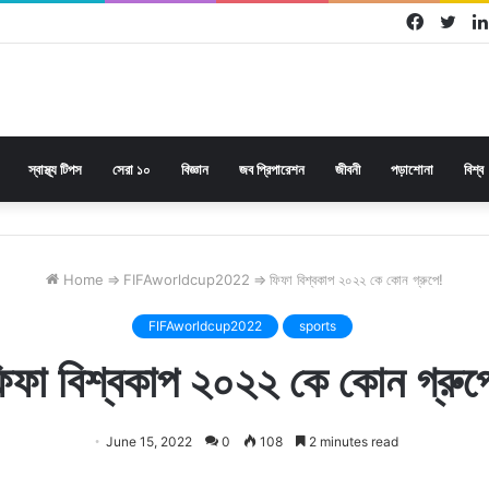
Facebo
Twi
স্বাস্থ্য টিপস
সেরা ১০
বিজ্ঞান
জব প্রিপারেশন
জীবনী
পড়াশোনা
বিশ্ব
Home
⇒
FIFAworldcup2022
⇒
ফিফা বিশ্বকাপ ২০২২ কে কোন গ্রুপে!
FIFAworldcup2022
sports
িফা বিশ্বকাপ ২০২২ কে কোন গ্রুপ
June 15, 2022
0
108
2 minutes read