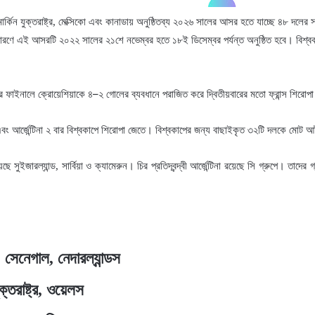
ন যুক্তরাষ্ট্র, মেক্সিকো এবং কানাডায় অনুষ্ঠিতব্য ২০২৬ সালের আসর হতে যাচ্ছে ৪৮ দলের স
পের কারণে এই আসরটি ২০২২ সালের ২১শে নভেম্বর হতে ১৮ই ডিসেম্বর পর্যন্ত অনুষ্ঠিত হবে। বিশ্
–
ের ফাইনালে ক্রোয়েশিয়াকে ৪
২ গোলের ব্যবধানে পরাজিত করে দ্বিতীয়বারের মতো ফ্রান্স শিরো
 এবং আর্জেন্টিনা ২ বার বিশ্বকাপে শিরোপা জেতে। বিশ্বকাপের জন্য বাছাইকৃত ৩২টি দলকে মোট 
ে সুইজারল্যান্ড, সার্বিয়া ও ক্যামেরুন। চির প্রতিদ্বন্দ্বী আর্জেন্টিনা রয়েছে সি গ্রুপে। তাদের
সেনেগাল, নেদারল্যান্ডস
ক্তরাষ্ট্র, ওয়েলস