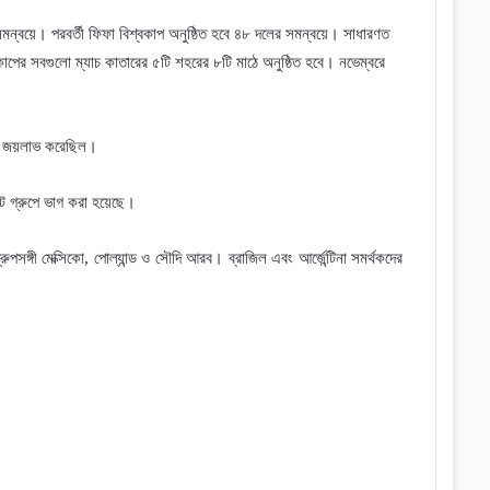
মন্বয়ে। পরবর্তী ফিফা বিশ্বকাপ অনুষ্ঠিত হবে ৪৮ দলের সমন্বয়ে। সাধারণত
বকাপের সবগুলো ম্যাচ কাতারের ৫টি শহরের ৮টি মাঠে অনুষ্ঠিত হবে। নভেম্বরে
পা জয়লাভ করেছিল।
আট গ্রুপে ভাগ করা হয়েছে।
 গ্রুপসঙ্গী মেক্সিকো, পোল্যান্ড ও সৌদি আরব। ব্রাজিল এবং আর্জেন্টিনা সমর্থকদের