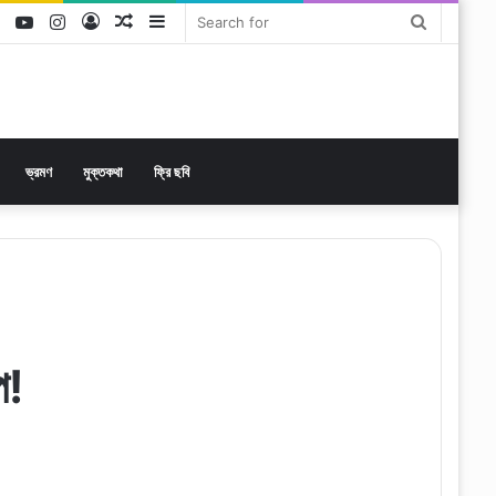
ok
tter
LinkedIn
YouTube
Instagram
Log
Random
Sidebar
Search
In
Article
for
ভ্রমণ
মুক্তকথা
ফ্রি ছবি
ে!