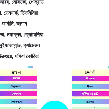
 আরব, মেক্সিকো, পোল্যান্ড
য়া, ডেনমার্ক, তিউনিসিয়া
 জার্মানি, জাপান
ডা, মরক্কো, ক্রোয়েশিয়া
 সুইজারল্যান্ড, ক্যামেরুন
 উরুগুয়ে, দক্ষিণ কোরিয়া