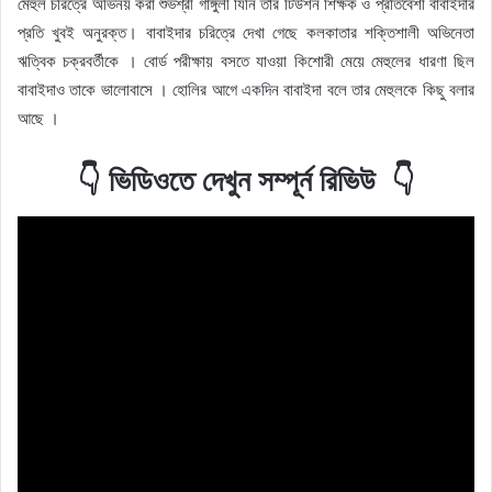
মেহুল চরিত্রে অভিনয় করা শুভশ্রী গাঙ্গুলী যিনি তার টিউশন শিক্ষক ও প্রতিবেশী বাবাইদার
প্রতি খুবই অনুরক্ত। বাবাইদার চরিত্রে দেখা গেছে কলকাতার শক্তিশালী অভিনেতা
ঋত্বিক চক্রবর্তীকে । বোর্ড পরীক্ষায় বসতে যাওয়া কিশোরী মেয়ে মেহুলের ধারণা ছিল
বাবাইদাও তাকে ভালোবাসে । হোলির আগে একদিন বাবাইদা বলে তার মেহুলকে কিছু বলার
আছে ।
👇
ভিডিওতে দেখুন সম্পূর্ন রিভিউ 👇