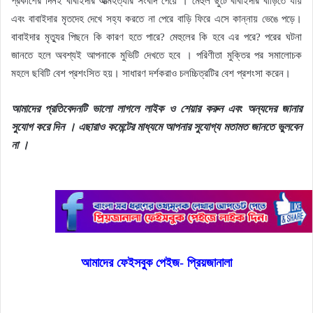
প্রকাশের দিনই বাবাইদার আত্মহত্যার সংবাদ পেয়ে ।
মেহুল ছুটে বাবাইদার বাড়িতে যায়
এবং বাবাইদার মৃতদেহ দেখে সহ্য করতে না পেরে বাড়ি ফিরে এসে কান্নায় ভেঙে পড়ে।
বাবাইদার মৃত্যুর পিছনে কি কারণ হতে পারে? মেহুলের কি হবে এর পরে? পরের ঘটনা
জানতে হলে অবশ্যই আপনাকে মুভিটি দেখতে হবে । পরিণীতা মুক্তির পর সমালোচক
মহলে ছবিটি বেশ প্রশংসিত হয়। সাধারণ দর্শকরাও চলচ্চিত্রটির বেশ প্রশংসা করেন।
আমাদের প্রতিবেদনটি ভালো লাগলে লাইক ও শেয়ার করুন এবং অন্যদের জানার
সুযোগ করে দিন । এছারাও কমেন্টের মাধ্যমে আপনার সুযোগ্য মতামত জানতে ভুলবেন
না ।
আমাদের ফেইসবুক পেইজ- প্রিয়জানালা