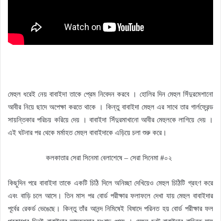
মেহুল ধরেই নেয় বাবাইদা তাকে প্রেম নিবেদন করবে । হোলির দিন মেহুল সিঁদুরমেশানো
আবীর নিয়ে ছাদে অপেক্ষা করতে থাকে । কিন্তু বাবাইদা মেহুল এর সাথে তার গার্লফ্রেন্ড
সায়ন্তিকার পরিচয় করিয়ে দেয় । বাবাইদা সিঁদুরমাখানো আবীর মেহুলকে লাগিয়ে দেয় ।
এই ঘটনার পর থেকে মর্মাহত মেহুল বাবাইদাকে এড়িয়ে চলা শুরু করে।
কলকাতার সেরা সিনেমা বেলাশেষে – সেরা সিনেমা #০২
কিছুদিন পরে বাবাইদা তাকে একটি চিঠি দিলে অনিচ্ছা দেখিয়েও মেহুল চিঠিটি গ্রহণ করে
এবং বাড়ি চলে আসে। তিন মাস পর বোর্ড পরীক্ষার ফলাফলে দেখা যায় মেহুল বাবাইদার
পূর্বের রেকর্ড ভেঙেছে। কিন্তু তাঁর আনন্দ নিমিষেই বিষাদে পরিনত হয় বোর্ড পরীক্ষার ফল