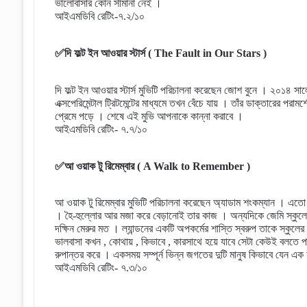
ভালোবাসার কোন সীমানা নেই ।
আইএমডিবি রেটিং-৭.২/১০
✅দি ফল্ট ইন আওয়ার স্টার্স ( The Fault in Our Stars )
দি ফল্ট ইন আওয়ার স্টার্স মুভিটি পরিচালনা করেছেন জোশ বুনে । ২০১৪ সা
এক্সপেরিমেন্টাল ট্রিটমেন্টের মাধ্যমে তখন বেঁচে যায় । তাঁর ডাক্তারের প
প্রেমে পড়ে । শেষে এই মুভি আপনাকে কান্না করাবে ।
আইএমডিবি রেটিং- ৭.৭/১০
✅আ ওয়াক টু রিমেম্বার ( A Walk to Remember )
আ ওয়াক টু রিমেম্বার মুভিটি পরিচালনা করেছেন অ্যাডাম শংকম্যান । এতো 
। হৈ-হুল্লোর আর মজা করে বেড়ানোই তার কাজ । অন্যদিকে জেমি স্কুলের
দক্ষিন মেরুর মত । ল্যান্ডনের একটি অপকর্মের শাস্তি স্বরুপ তাকে স্কুলে
ভালবাসা কখন , কোথায় , কিভাবে , কারসাথে হয়ে যাবে সেটা কেউই বলতে 
রুপান্তর করে । একসময় সম্পূর্ন ভিন্ন জগতের দুটি মানুষ কিভাবে যেন এক হ
আইএমডিবি রেটিং- ৭.৩/১০