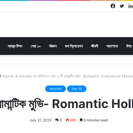
Facebo
Twi
স্বাস্থ্য টিপস
সেরা ১০
বিজ্ঞান
জব প্রিপারেশন
জীবনী
পড়াশোনা
বিশ্ব
Home
⇒
movies
⇒
হলিউডের সেরা ১০টি রোমান্টিক মুভি- Romantic Hollywood Movi
movies
top 10
ি রোমান্টিক মুভি- Romantic
July 27, 2022
0
985
6 minutes read