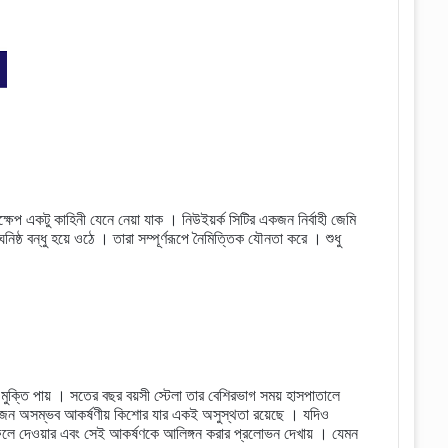
ষেপ একটু কাহিনী যেনে নেয়া যাক । নিউইয়র্ক সিটির একজন নির্বাহী জেমি
িষ্ঠ বন্ধু হয়ে ওঠে । তারা সম্পূর্ণরূপে নৈমিত্তিক যৌনতা করে । শুধু
মুক্তি পায় । সতের বছর বয়সী স্টেলা তার বেশিরভাগ সময় হাসপাতালে
, একজন অসম্ভব আকর্ষণীয় কিশোর যার একই অসুস্থতা রয়েছে । যদিও
ে ফেলে দেওয়ার এবং সেই আকর্ষণকে আলিঙ্গন করার প্রলোভন দেখায় । যেমন