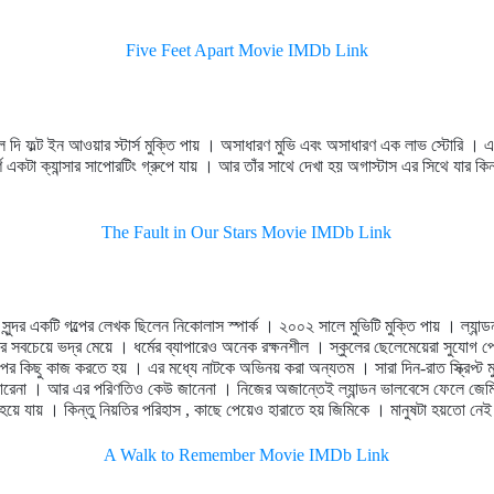
Five Feet Apart Movie IMDb Link
লে দি ফল্ট ইন আওয়ার স্টার্স মুক্তি পায় । অসাধারণ মুভি এবং অসাধারণ এক লাভ স্টোরি । 
রামর্শে একটা ক্যান্সার সাপোরটিং গ্রুপে যায় । আর তাঁর সাথে দেখা হয় অগাস্টাস এর সিথে যা
The Fault in Our Stars Movie IMDb Link
সুন্দর একটি গল্পের লেখক ছিলেন নিকোলাস স্পার্ক । ২০০২ সালে মুভিটি মুক্তি পায় । ল্য
 সবচেয়ে ভদ্র মেয়ে । ধর্মের ব্যাপারেও অনেক রক্ষনশীল । স্কুলের ছেলেমেয়েরা সুযো
র পর কিছু কাজ করতে হয় । এর মধ্যে নাটকে অভিনয় করা অন্যতম । সারা দিন-রাত স্ক্রিপ্ট ম
পারেনা । আর এর পরিণতিও কেউ জানেনা । নিজের অজান্তেই ল্যান্ডন ভালবেসে ফেলে জেমিকে
য়ে যায় । কিন্তু নিয়তির পরিহাস , কাছে পেয়েও হারাতে হয় জিমিকে । মানুষটা হয়তো নেই 
A Walk to Remember Movie IMDb Link