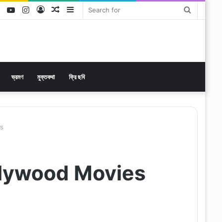
ok
tter
LinkedIn
YouTube
Instagram
Log
Random
Sidebar
Search
In
Article
for
ভ্রমণ
মুক্তকথা
ফ্রি ছবি
es
 Hollywood Movies