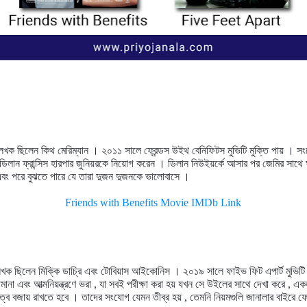
েখক ছিলেন কিথ মেরিম্যান । ২০১১ সালে ফ্রেন্ডস উইথ বেনিফিটস মুভিটি মুক্তি পায় । সংক্
ডিলান ফ্রান্সিস হারপার জুনিয়রকে নিয়োগ করেন । ডিলান নিউইয়র্কে আসার পর জেমির সাথে ঘন
বং পরে বুঝতে পারে যে তারা দুজন দুজনকে ভালোবাসে ।
Friends with Benefits Movie IMDb Link
লেখক ছিলেন মিক্কি ডাচ্রি এবং টোবিয়াস আইকোনিস । ২০১৯ সালে ফাইভ ফিট এপার্ট মুভিটি 
ীমানা এবং আত্মনিয়ন্ত্রণে ভরা , যা সবই পরীক্ষা করা হয় যখন সে উইলের সাথে দেখা করে 
দূরত্ব বজায় রাখতে হবে । তাদের সংযোগ যেমন তীব্র হয় , তেমনি নিয়মগুলি জানালার বাইর