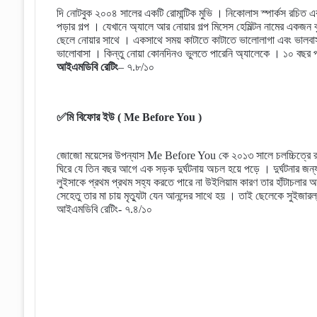
দি নোটবুক ২০০৪ সালের একটি রোমান্টিক মুভি । নিকোলাস স্পার্কস রচিত এ
পড়ার গল্প । যেখানে অ্যালে আর নোয়ার গল্প মিসেস হেমিল্টন নামের একজন 
ছেলে নোয়ার সাথে । একসাথে সময় কাটাতে কাটাতে ভালোলাগা এবং ভালবা
ভালোবাসা । কিন্তু নোয়া কোনদিনও ভুলতে পারেনি অ্যালেকে । ১০ বছর প
আইএমডিবি রেটিং
– ৭.৮/১০
✅মি বিফোর ইউ ( Me Before You )
জোজো ময়েসের উপন্যাস Me Before You কে ২০১৩ সালে চলচ্চিত্রে রূপান
ঘিরে যে তিন বছর আগে এক সড়ক দুর্ঘটনায় অচল হয়ে পড়ে । দুর্ঘটনার জন্
লুইসাকে প্রথম প্রথম সহ্য করতে পারে না উইলিয়াম কারণ তার হাঁটাচলার অক
সেহেতু তার মা চায় মৃত্যুটা যেন আনন্দের সাথে হয় । তাই ছেলেকে সুইজারল
আইএমডিবি রেটিং- ৭.৪/১০