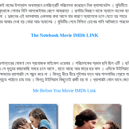
কই নামের উপন্যাস অবলম্বনে চলচ্চিত্রটি পরিচালনা করেছেন নিক ক্যাসাভেটস । মুভিটিতে 
বৃদ্ধাকে শোনায় যিনি আলজেইমার রোগে আক্রান্ত । গল্পটার বিবরণে থাকে অ্যালে অনেক বড়ো
সা । দুজনের এই ভালবাসায় একসময় বাধা আসে যার কারণে অ্যালেকে চলে যেতে হয় শহরে
র আবার দেখা হয় নোয়া আর অ্যালের । মুভিটির শেষে নিশ্চিত চোখের পানি আটকাতে পারবে
The Notebook Movie IMDb LINK
্তরের ঘোষণা দেন প্রযোজক মাইকেল ওয়েবার । পরিচালকের প্রথম ছবি ছিল এটি । ছবিটির ক
য সে মৃত্যুর কাছাকাছি সময়ে চলে আসে , হাতে আছে আর মাত্র ছয় মাস । এদিকে উইলিয়ামে
্ষমতার ব্যাপারটা সে পছন্দ করে না । কিন্তু ধীরে ধীরে লুইসার যত্ন আর পাগলামির প্রেম
্যান্ডে পাঠাতে চায় তার । কিন্তু উইলিয়াম কিছুতেই রাজী হয় না । ব্যাপারটা কোন ভাবে জে
Me Before You Movie IMDb Link