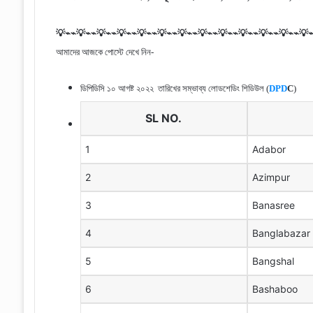
💡⌁⌁💡⌁⌁💡⌁⌁💡⌁⌁💡⌁⌁💡⌁⌁💡⌁⌁💡⌁⌁💡
⌁⌁💡⌁⌁💡⌁⌁💡
⌁⌁💡⌁
আমাদের আজকে পোস্টে দেখে নিন-
ডিপিডিসি
১০ আগষ্ট ২০২২ তারিখের
সম্ভাব্য লোডশেডিং শিডিউল (
DPD
C
)
SL NO.
1
Adabor
2
Azimpur
3
Banasree
4
Banglabazar
5
Bangshal
6
Bashaboo