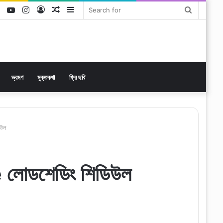
ok
tter
LinkedIn
YouTube
Instagram
Log
Random
Sidebar
Search
In
Article
for
ভ্রমণ
মুক্তকথা
ফ্রি ছবি
িউল
ডশেডিং শিডিউল