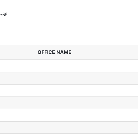
⌁💡
OFFICE NAME