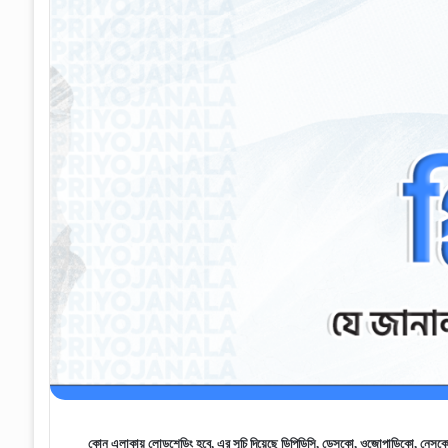
কোন এলাকায় লোডশেডিং হবে, এর সূচি দিয়েছে ডিপিডিসি, ডেসকো, ওজোপাডিকো, নেসকো