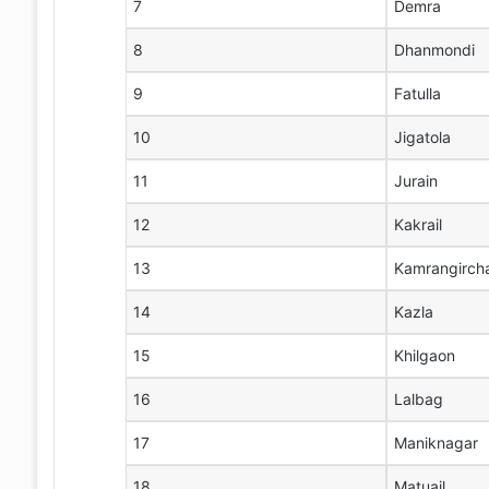
7
Demra
8
Dhanmondi
9
Fatulla
10
Jigatola
11
Jurain
12
Kakrail
13
Kamrangirch
14
Kazla
15
Khilgaon
16
Lalbag
17
Maniknagar
18
Matuail