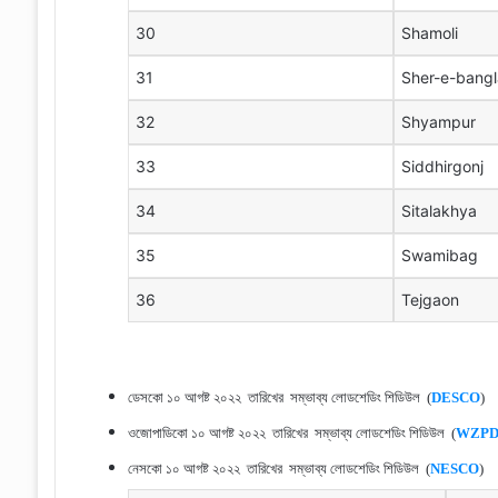
30
Shamoli
31
Sher-e-bangl
32
Shyampur
33
Siddhirgonj
34
Sitalakhya
35
Swamibag
36
Tejgaon
ডেসকো ১০
আগষ্ট ২০২২ তারিখের
সম্ভাব্য লোডশেডিং শিডিউল (
DESCO
)
ওজোপাডিকো
১০ আগষ্ট ২০২২ তারিখের
সম্ভাব্য লোডশেডিং শিডিউল (
WZPD
নেসকো
১০ আগষ্ট ২০২২ তারিখের
সম্ভাব্য লোডশেডিং শিডিউল (
NESCO
)