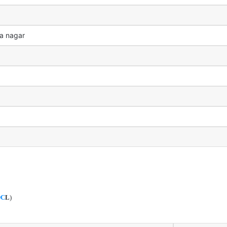
a nagar
C
L
)