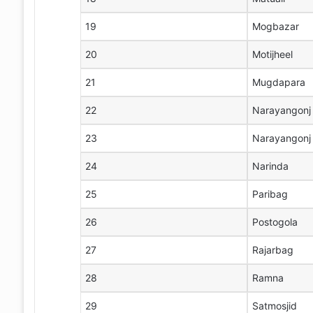
19
Mogbazar
20
Motijheel
21
Mugdapara
22
Narayangonj 
23
Narayangonj 
24
Narinda
25
Paribag
26
Postogola
27
Rajarbag
28
Ramna
29
Satmosjid