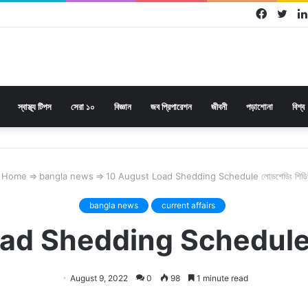
Facebo
Twi
স্বাস্থ্য টিপস
সেরা ১০
বিজ্ঞান
জব প্রিপারেশন
জীবনী
পড়াশোনা
বিশ্ব
Home
⇒
bangla news
⇒
10 August Load Shedding Schedule লোডশেডিং শিড
bangla news
current affairs
ad Shedding Schedule লো
August 9, 2022
0
98
1 minute read