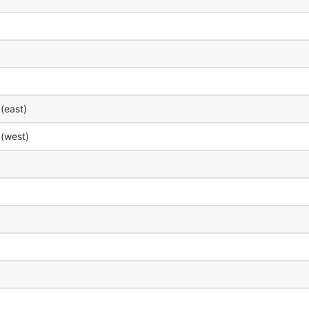
(east)
(west)