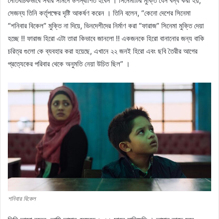
নেতিবাচকভাবে সবার সামনে উপস্থাপিত হবেন । সিনেমাটির মুক্তি যেন বন্ধ করা হয়,
সেজন্য তিনি কর্তৃপক্ষের দৃষ্টি আকর্ষণ করেন । তিনি বলেন, “কেনো দেশের সিনেমা
“শনিবার বিকেল” মুক্তি না দিয়ে, ভিনদেশীদের নির্মাণ করা “ফারাজ” সিনেমা মুক্তি দেয়া
হচ্ছে !! ফারাজ হিরো এটা তারা কিভাবে জানলো !! একজনকে হিরো বানানোর জন্য বাকি
চরিত্র গুলো কে ব্যবহার করা হয়েছে, এখানে ২২ জনই হিরো এবং ছবি তৈরীর আগের
প্রত্যেকের পরিবার থেকে অনুমতি নেয়া উচিত ছিল” ।
শনিবার বিকেল