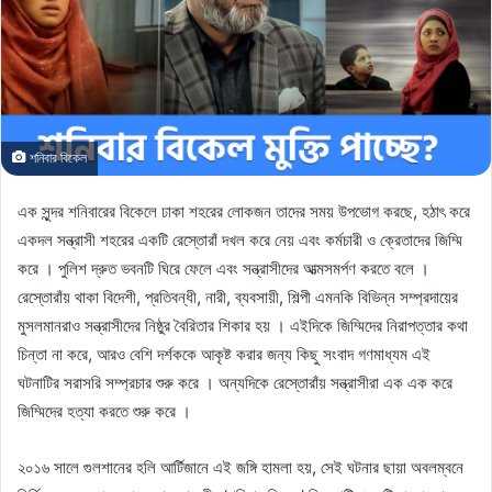
শনিবার বিকেল
এক সুন্দর শনিবারের বিকেলে ঢাকা শহরের লোকজন তাদের সময় উপভোগ করছে, হঠাৎ করে
একদল সন্ত্রাসী শহরের একটি রেস্তোরাঁ দখল করে নেয় এবং কর্মচারী ও ক্রেতাদের জিম্মি
করে । পুলিশ দ্রুত ভবনটি ঘিরে ফেলে এবং সন্ত্রাসীদের আত্মসমর্পণ করতে বলে ।
রেস্তোরাঁয় থাকা বিদেশী, প্রতিবন্ধী, নারী, ব্যবসায়ী, শিল্পী এমনকি বিভিন্ন সম্প্রদায়ের
মুসলমানরাও সন্ত্রাসীদের নিষ্ঠুর বৈরিতার শিকার হয় । এইদিকে জিম্মিদের নিরাপত্তার কথা
চিন্তা না করে, আরও বেশি দর্শককে আকৃষ্ট করার জন্য কিছু সংবাদ গণমাধ্যম এই
ঘটনাটির সরাসরি সম্প্রচার শুরু করে । অন্যদিকে রেস্তোরাঁয় সন্ত্রাসীরা এক এক করে
জিম্মিদের হত্যা করতে শুরু করে ।
২০১৬ সালে গুলশানের হলি আর্টিজানে এই জঙ্গি হামলা হয়, সেই ঘটনার ছায়া অবলম্বনে