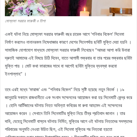
মোস্তফা সরয়ার ফারুকী ও তিশা
একই ঘটনা নিয়ে মোস্তফা সরয়ার ফারুকী বছর চারেক আগে ‘শনিবার বিকেল’ সিনেমা
নির্মাণ করলেও নানানরকম নিষেধাজ্ঞার কারণে দেশের সিনেপর্দায় ছবিটি মুক্তি দেয়া হয়নি ।
সামাজিক যোগাযোগ মাধ্যমে মোস্তফা সরয়ার ফারুকী লিখেছেন “আমরা আশা করি উনারা
দ্রুতই আমাদের এই বিষয়ে চিঠি দিবেন, যাতে আগামী শুক্রবার বা তার পরের শুক্রবার ছবিটা
মুক্তি পায় । মোট কথা ফারাজের সাথে বা আগেই ছবিটা মুক্তির ব্যবস্থা করবো
ইনশাল্লাহ” ।
তবে এরই মধ্যে ‘ফারাজ’ এবং “শনিবার বিকেল” নিয়ে সৃষ্টি হয়েছে নতুন বিতর্ক । ১৯
জানুয়ারি সকালে রাজধানীতে এক সংবাদ সম্মেলনের আয়োজন করা হয় সিনেমাটি কেন্দ্র করে
। হোলি আর্টিজানের ঘটনায় নিহত অবিন্তা কবিরের মা রুবা আহমেদ এই সম্মেলনের
আয়োজন করেন । সেখানে তিনি সিনেমাটির মুক্তি নিয়ে তীব্র প্রতিবাদ জানান । তার
দাবি, যেহেতু সিনেমাটি বাস্তব ঘটনায় নির্মিত, মুক্তির আগে ওই ঘটনায় নিহতদের সদস্যদের
পরিবারের অনুমতি নেওয়া উচিত ছিল, এই সিনেমা মুক্তির পর নিহতরা হয়তো