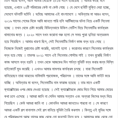
তিনি আরো বলেন, আমি আমার মেয়েকে ২০১৬ সালে হারিয়েছি । আমার কাছে মনে
হয়েছে, এখানে ২২টি পরিবারের কেউ না কেউ গেছে । যে দেশে ছবিটি মুক্তি দেয়া হচ্ছে,
সেদেশে ঘটনাটি ঘটেনি । ঘটেছে আমাদের এই বাংলাদেশে । অবিন্তার মা আরও বলেন,
২০১৯ সালের শেষের দিকে আমি জানতে পারি হলি আর্টিজানের ঘটনা নিয়ে একটি সিনেমা
হচ্ছে । তখন থেকে চেষ্টা করেছি বিভিন্নভাবে উকিল নোটিশ দিয়ে সিনেমাটির কার্যক্রম
থামানোর জন্য । ২০২০ সালে যখন করোনা শুরু হলো সে সময় পুরো দুনিয়া অন্যরকম
হয়ে গিয়েছিল । আমার ধারণা ছিল, সেই সিনেমাটির নির্মাণ কাজ বন্ধ হয়ে গেছে ।
নিজেকে নিজেই বুঝানোর চেষ্টা করেছি, ভালোই হলো । করোনার কারণে সিনেমার কার্যক্রম
বন্ধ হয়ে গেছে । তারপর ২০২১ সালে এই সিনেমার পোস্টার পাই । তখন বুঝেছি নির্মাণ
কাজ আসলে বন্ধ হয়নি । তখন থেকে আজকের দিন পর্যন্ত মুভিটি বন্ধ করার জন্য দিল্লি
হাইকোর্টে মুভ করেছি । এখনও আমার মামলার কার্যক্রম চলছে । যারা সিনেমাটি
বানিয়েছেন তারা ভারতের নামিদামি প্রযোজক, পরিচালক । তাদের সঙ্গে আমি ফাইট করে
যাচ্ছি । অবিন্তার মা বলেন, সিনেমাটির নাম ফারাজ হয়েছে । তার মানে একটি
ক্যারেক্টারের ওপর জোর দেওয়া হয়েছে । সেই ক্যারেক্টারকে জোর দিতে গিয়ে আমার মেয়ের
কথা চলে এসেছে । আমরা জানি না সেদিন আমার সন্তান এবং অন্যরা কিসের মধ্য দিয়ে
গিয়েছিল । কেউ আমরা জানি না । কোনদিন আমরা জানতেও পারবো না । সে কারণে
আমরা একটি গল্প বানালাম সেই গল্প বানিয়ে মুভিটা তৈরি করলাম । কিন্তু এই মুভির সঙ্গে
যে পরিবারগুলো আছে তাদের কাছ থেকে তো কনসেন্ট নিতে হবে । আমাদের কাছ থেকে তো