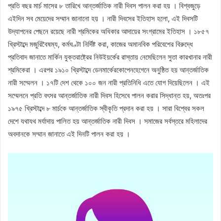
প্রতি বছর মার্চ মাসের ৮ তারিখে আন্তর্জাতিক নারী দিবস পালন করা হয় । বিশ্বজুড়ে
এইদিন সব মেয়েদের সম্মান জানানো হয় । নারী দিবসের ইতিহাস হলো, এই দিবসটি
উদ্‌যাপনের পেছনে রয়েছে নারী শ্রমিকের অধিকার আদায়ের সংগ্রামের ইতিহাস । ১৮৫৭
খ্রিস্টাব্দে মজুরিবৈষম্য, কর্মঘণ্টা নির্দিষ্ট করা, কাজের অমানবিক পরিবেশের বিরুদ্ধে
প্রতিবাদ জানাতে মার্কিন যুক্তরাষ্ট্রের নিউইয়র্কের রাস্তায় নেমেছিলেন সুতা কারখানার নারী
শ্রমিকেরা । এরপর ১৯১০ খ্রিস্টাব্দে ডেনমার্কেরকোপেনহেগেনে অনুষ্ঠিত হয় আন্তর্জাতিক
নারী সম্মেলন । ১৭টি দেশ থেকে ১০০ জন নারী প্রতিনিধি এতে যোগ দিয়েছিলেন । এই
সম্মেলনে প্রতি বৎসর আন্তর্জাতিক নারী দিবস হিসেবে পালন করার সিদ্ধান্ত হয়, অতঃপর
১৯৭৫ খ্রিস্টাব্দে ৮ মার্চকে আন্তর্জাতিক স্বীকৃতি প্রদান করা হয় । সারা বিশ্বের সকল
দেশে যথাযথ মর্যাদায় পালিত হয় আন্তর্জাতিক নারী দিবস । সমাজের সর্বস্তরে মহিলাদের
অবদানকে সম্মান জানাতে এই দিনটি পালন করা হয় ।