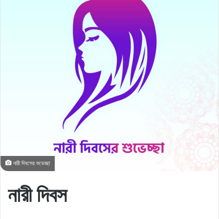
নারী দিবসের শুভেচ্ছা
নারী দিবস