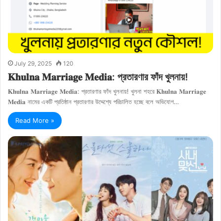
July 29, 2025
120
𝐊𝐡𝐮𝐥𝐧𝐚 𝐌𝐚𝐫𝐫𝐢𝐚𝐠𝐞 𝐌𝐞𝐝𝐢𝐚: প্রতারণার ফাঁদ খুলনায়!
𝐊𝐡𝐮𝐥𝐧𝐚 𝐌𝐚𝐫𝐫𝐢𝐚𝐠𝐞 𝐌𝐞𝐝𝐢𝐚: প্রতারণার ফাঁদ খুলনায়! খুলনা শহরে 𝐊𝐡𝐮𝐥𝐧𝐚 𝐌𝐚𝐫𝐫𝐢𝐚𝐠𝐞
𝐌𝐞𝐝𝐢𝐚 নামের একটি প্রতিষ্ঠান প্রতারণার উদ্দেশ্যে পরিচালিত হচ্ছে বলে অভিযোগ…
Read More »