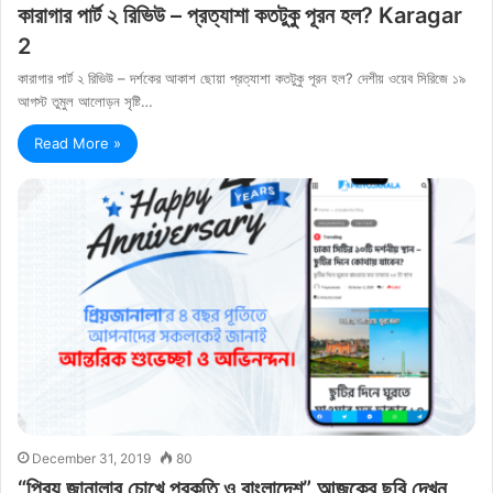
কারাগার পার্ট ২ রিভিউ – প্রত্যাশা কতটুকু পূরন হল? Karagar
2
কারাগার পার্ট ২ রিভিউ – দর্শকের আকাশ ছোয়া প্রত্যাশা কতটুকু পূরন হল? দেশীয় ওয়েব সিরিজে ১৯
আগস্ট তুমুল আলোড়ন সৃষ্টি…
Read More »
December 31, 2019
80
“প্রিয় জানালার চোখে প্রকৃতি ও বাংলাদেশ” আজকের ছবি দেখুন